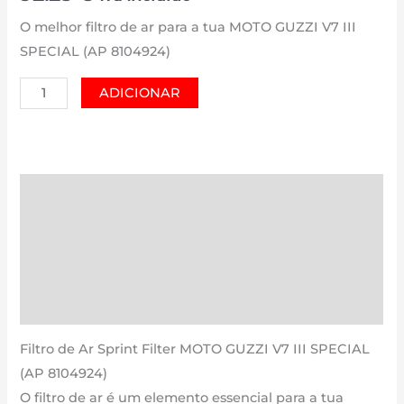
O melhor filtro de ar para a tua MOTO GUZZI V7 III
SPECIAL (AP 8104924)
Quantidade
ADICIONAR
de
MOTO
GUZZI
V7
Descrição
III
Informação adicional
SPECIAL
(AP
Avaliações (0)
8104924)
Estimativa Entrega
|
750
Filtro de Ar Sprint Filter MOTO GUZZI V7 III SPECIAL
cm3
(AP 8104924)
-
O filtro de ar é um elemento essencial para a tua