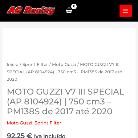
Skip
to
content
Início
/
Sprint Filter
/
Moto Guzzi
/ MOTO GUZZI V7 III
SPECIAL (AP 8104924) | 750 cm3 – PM138S de 2017 até
2020
MOTO GUZZI V7 III SPECIAL
(AP 8104924) | 750 cm3 –
PM138S de 2017 até 2020
Moto Guzzi
,
Sprint Filter
92.25
€
Iva Incluído