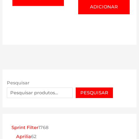
ADICIONAR
Pesquisar
PESQUISAR
1
Sprint Filter
1768
6
7
Aprilia
62