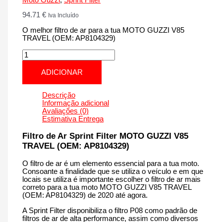
94.71
€
Iva Incluído
O melhor filtro de ar para a tua MOTO GUZZI V85
TRAVEL (OEM: AP8104329)
Quantidade
de
MOTO
ADICIONAR
GUZZI
V85
TRAVEL
Descrição
(OEM:
Informação adicional
AP8104329)
Avaliações (0)
|
Estimativa Entrega
850
cm3
Filtro de Ar Sprint Filter MOTO GUZZI V85
-
TRAVEL (OEM: AP8104329)
PM01S
de
O filtro de ar é um elemento essencial para a tua moto.
2020
Consoante a finalidade que se utiliza o veículo e em que
até
locais se utiliza é importante escolher o filtro de ar mais
agora
correto para a tua moto MOTO GUZZI V85 TRAVEL
(OEM: AP8104329) de 2020 até agora.
A Sprint Filter disponibiliza o filtro P08 como padrão de
filtros de ar de alta performance, assim como diversos