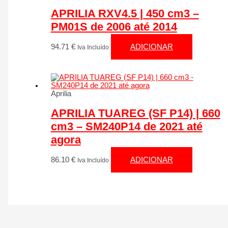
APRILIA RXV4.5 | 450 cm3 –
PM01S de 2006 até 2014
94.71
€
ADICIONAR
Iva Incluído
Aprilia
APRILIA TUAREG (SF P14) | 660
cm3 – SM240P14 de 2021 até
agora
86.10
€
ADICIONAR
Iva Incluído