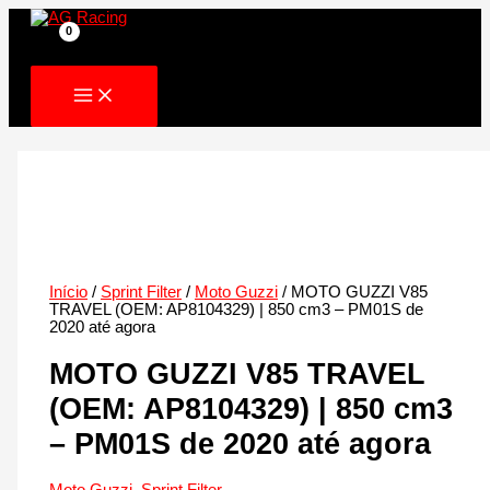
Skip
to
content
Início
/
Sprint Filter
/
Moto Guzzi
/ MOTO GUZZI V85
TRAVEL (OEM: AP8104329) | 850 cm3 – PM01S de
2020 até agora
MOTO GUZZI V85 TRAVEL
(OEM: AP8104329) | 850 cm3
– PM01S de 2020 até agora
Moto Guzzi
,
Sprint Filter