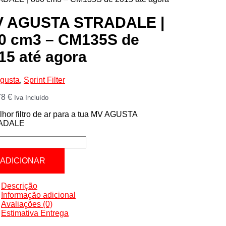
 AGUSTA STRADALE |
0 cm3 – CM135S de
15 até agora
gusta
,
Sprint Filter
78
€
Iva Incluído
hor filtro de ar para a tua MV AGUSTA
ADALE
tidade
ADICIONAR
STA
ADALE
Descrição
Informação adicional
Avaliações (0)
Estimativa Entrega
35S