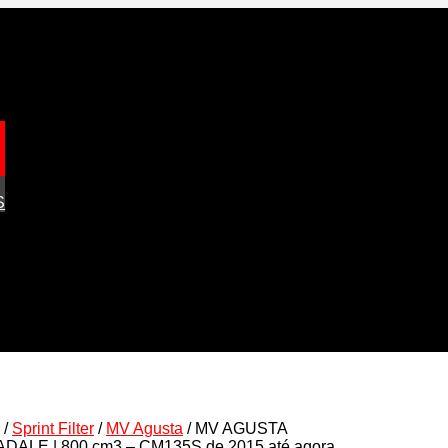
S
/
Sprint Filter
/
MV Agusta
/ MV AGUSTA
DALE | 800 cm3 – CM135S de 2015 até agora