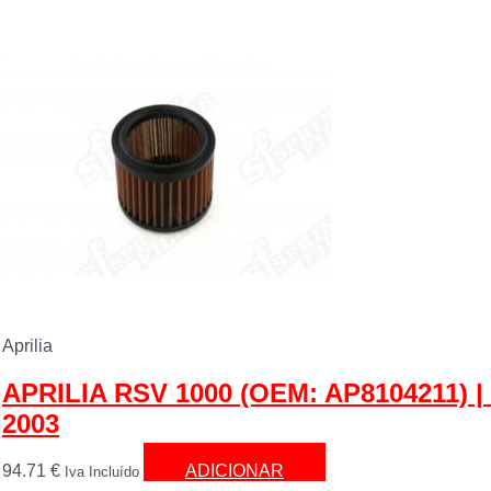
Aprilia
APRILIA RSV 1000 (OEM: AP8104211) |
2003
94.71
€
ADICIONAR
Iva Incluído