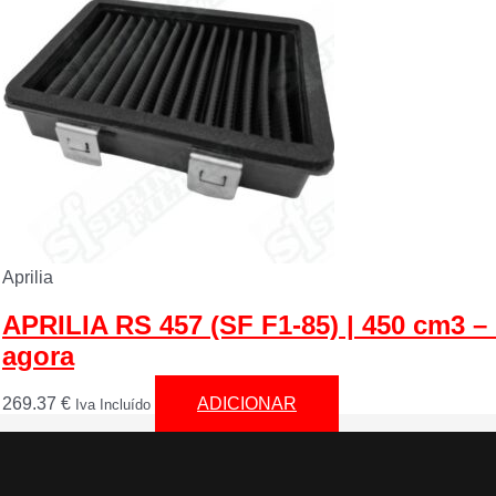
Aprilia
APRILIA RS 457 (SF F1-85) | 450 cm3 –
agora
269.37
€
ADICIONAR
Iva Incluído