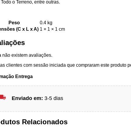
Todo o Terreno, entre outras.
Peso
0.4 kg
nsões (C x L x A)
1 × 1 × 1 cm
liações
 não existem avaliações.
s clientes com sessão iniciada que compraram este produto p
rmação Entrega
Enviado em:
3-5 dias
odutos Relacionados