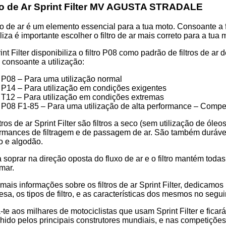
tro de Ar Sprint Filter MV AGUSTA STRADALE
tro de ar é um elemento essencial para a tua moto. Consoante a f
a
iliza é importante escolher o filtro de ar mais correto para 
int Filter disponibiliza o filtro P08 como padrão de filtros de a
os consoante a utilização:
P08 – Para uma utilização normal
P14 – Para utilização em condições exigentes
T12 – Para utilização em condições extremas
P08 F1-85 – Para uma utilização de alta performance – Compe
ltros de ar Sprint Filter são filtros a seco (sem utilização de ól
rmances de filtragem e de passagem de ar. São também duráveis 
o e algodão.
 soprar na direção oposta do fluxo de ar e o filtro mantém toda
mar.
mais informações sobre os filtros de ar Sprint Filter, dedicamo
sa, os tipos de filtro, e as características dos mesmos no segui
-te aos milhares de motociclistas que usam Sprint Filter e ficar
hido pelos principais construtores mundiais, e nas competiçõ