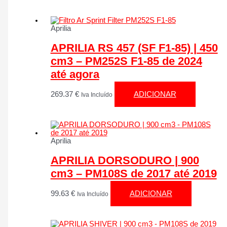
Aprilia
APRILIA RS 457 (SF F1-85) | 450
cm3 – PM252S F1-85 de 2024
até agora
269.37
€
ADICIONAR
Iva Incluído
Aprilia
APRILIA DORSODURO | 900
cm3 – PM108S de 2017 até 2019
99.63
€
ADICIONAR
Iva Incluído