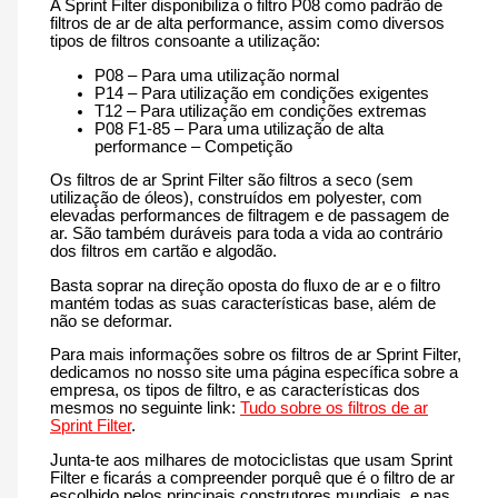
A Sprint Filter disponibiliza o filtro P08 como padrão de
filtros de ar de alta performance, assim como diversos
tipos de filtros consoante a utilização:
P08 – Para uma utilização normal
P14 – Para utilização em condições exigentes
T12 – Para utilização em condições extremas
P08 F1-85 – Para uma utilização de alta
performance – Competição
Os filtros de ar Sprint Filter são filtros a seco (sem
utilização de óleos), construídos em polyester, com
elevadas performances de filtragem e de passagem de
ar. São também duráveis para toda a vida ao contrário
dos filtros em cartão e algodão.
Basta soprar na direção oposta do fluxo de ar e o filtro
mantém todas as suas características base, além de
não se deformar.
Para mais informações sobre os filtros de ar Sprint Filter,
dedicamos no nosso site uma página específica sobre a
empresa, os tipos de filtro, e as características dos
mesmos no seguinte link:
Tudo sobre os filtros de ar
Sprint Filter
.
Junta-te aos milhares de motociclistas que usam Sprint
Filter e ficarás a compreender porquê que é o filtro de ar
escolhido pelos principais construtores mundiais, e nas