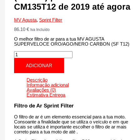
CM135T12 de 2019 até agora
MV Agusta
,
Sprint Filter
86.10
€
Iva Incluído
O melhor filtro de ar para a tua MV AGUSTA
SUPERVELOCE ORO/AGO/NERO CARBON (SF T12)
Quantidade
de
MV
ADICIONAR
AGUSTA
SUPERVELOCE
ORO/AGO/NERO
Descrição
CARBON
Informação adicional
(SF
Avaliações (0)
T12)
Estimativa Entrega
|
800
Filtro de Ar Sprint Filter
cm3
-
O filtro de ar é um elemento essencial para a tua moto.
CM135T12
Consoante a finalidade que se utiliza o veículo e em que
de
locais se utiliza é importante escolher o filtro de ar mais
2019
correto para a tua moto de até .
até
agora