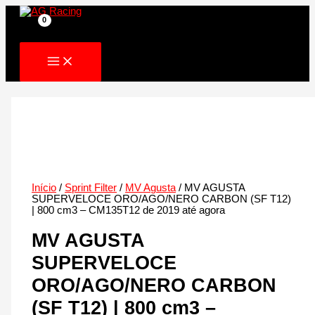
Skip
to
content
Início
/
Sprint Filter
/
MV Agusta
/ MV AGUSTA
SUPERVELOCE ORO/AGO/NERO CARBON (SF T12)
| 800 cm3 – CM135T12 de 2019 até agora
MV AGUSTA
SUPERVELOCE
ORO/AGO/NERO CARBON
(SF T12) | 800 cm3 –