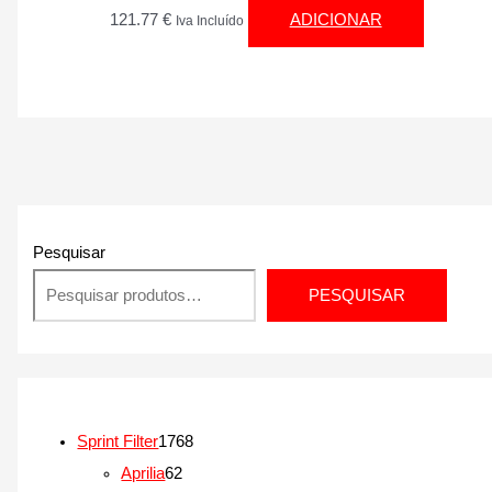
121.77
€
ADICIONAR
Iva Incluído
Pesquisar
PESQUISAR
1
Sprint Filter
1768
6
7
Aprilia
62