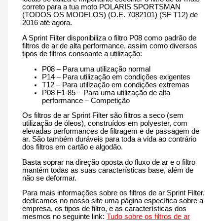
até
correto para a tua moto POLARIS SPORTSMAN
agora
(TODOS OS MODELOS) (O.E. 7082101) (SF T12) de
2016 até agora.
A Sprint Filter disponibiliza o filtro P08 como padrão de
filtros de ar de alta performance, assim como diversos
tipos de filtros consoante a utilização:
P08 – Para uma utilização normal
P14 – Para utilização em condições exigentes
T12 – Para utilização em condições extremas
P08 F1-85 – Para uma utilização de alta
performance – Competição
Os filtros de ar Sprint Filter são filtros a seco (sem
utilização de óleos), construídos em polyester, com
elevadas performances de filtragem e de passagem de
ar. São também duráveis para toda a vida ao contrário
dos filtros em cartão e algodão.
Basta soprar na direção oposta do fluxo de ar e o filtro
mantém todas as suas características base, além de
não se deformar.
Para mais informações sobre os filtros de ar Sprint Filter,
dedicamos no nosso site uma página específica sobre a
empresa, os tipos de filtro, e as características dos
mesmos no seguinte link:
Tudo sobre os filtros de ar