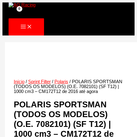
Skip
to
content
Início
/
Sprint Filter
/
Polaris
/ POLARIS SPORTSMAN
(TODOS OS MODELOS) (O.E. 7082101) (SF T12) |
1000 cm3 – CM172T12 de 2016 até agora
POLARIS SPORTSMAN
(TODOS OS MODELOS)
(O.E. 7082101) (SF T12) |
1000 cm3 – CM172T12 de