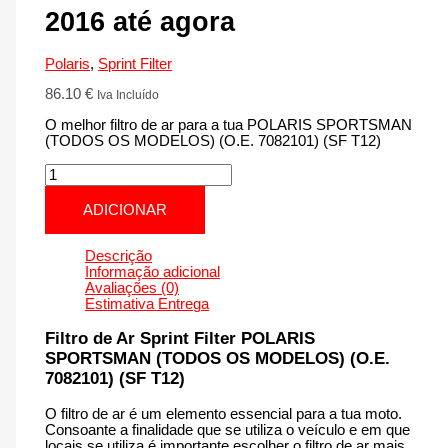
2016 até agora
Polaris
,
Sprint Filter
86.10
€
Iva Incluído
O melhor filtro de ar para a tua POLARIS SPORTSMAN
(TODOS OS MODELOS) (O.E. 7082101) (SF T12)
Quantidade
de
POLARIS
ADICIONAR
SPORTSMAN
(TODOS
OS
Descrição
MODELOS)
Informação adicional
(O.E.
Avaliações (0)
7082101)
Estimativa Entrega
(SF
T12)
Filtro de Ar Sprint Filter POLARIS
|
SPORTSMAN (TODOS OS MODELOS) (O.E.
1000
7082101) (SF T12)
cm3
-
CM172T12
O filtro de ar é um elemento essencial para a tua moto.
de
Consoante a finalidade que se utiliza o veículo e em que
2016
locais se utiliza é importante escolher o filtro de ar mais