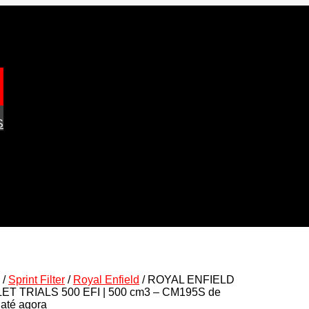
S
/
Sprint Filter
/
Royal Enfield
/ ROYAL ENFIELD
ET TRIALS 500 EFI | 500 cm3 – CM195S de
até agora