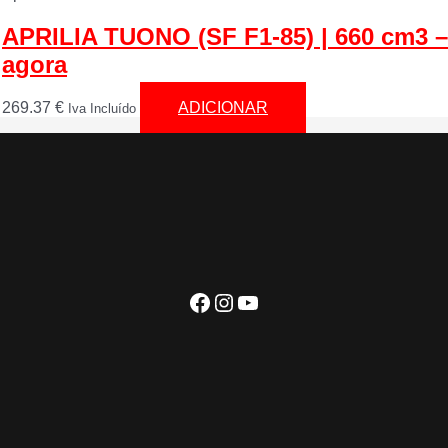
APRILIA TUONO (SF F1-85) | 660 cm3 –
agora
269.37
€
ADICIONAR
Iva Incluído
Facebook
Instagram
YouTube