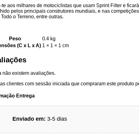
-te aos milhares de motociclistas que usam Sprint Filter e ficar
hido pelos principais construtores mundiais, e nas competiçõ
Todo o Terreno, entre outras.
Peso
0.4 kg
nsões (C x L x A)
1 × 1 × 1 cm
liações
 não existem avaliações.
s clientes com sessão iniciada que compraram este produto p
rmação Entrega
Enviado em:
3-5 dias