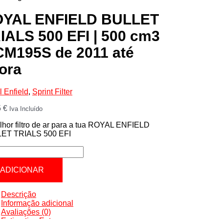
YAL ENFIELD BULLET
IALS 500 EFI | 500 cm3
CM195S de 2011 até
ora
 Enfield
,
Sprint Filter
5
€
Iva Incluído
hor filtro de ar para a tua ROYAL ENFIELD
ET TRIALS 500 EFI
tidade
AL
ADICIONAR
IELD
LET
LS
Descrição
Informação adicional
Avaliações (0)