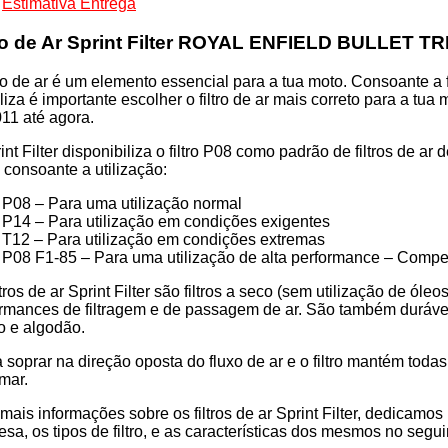
Estimativa Entrega
tro de Ar Sprint Filter ROYAL ENFIELD BULLET TR
95S
tro de ar é um elemento essencial para a tua moto. Consoante a f
iliza é importante escolher o filtro de ar mais correto para
11 até agora.
a
int Filter disponibiliza o filtro P08 como padrão de filtros de a
os consoante a utilização:
P08 – Para uma utilização normal
P14 – Para utilização em condições exigentes
T12 – Para utilização em condições extremas
P08 F1-85 – Para uma utilização de alta performance – Compe
ltros de ar Sprint Filter são filtros a seco (sem utilização de ól
rmances de filtragem e de passagem de ar. São também duráveis 
o e algodão.
 soprar na direção oposta do fluxo de ar e o filtro mantém toda
mar.
mais informações sobre os filtros de ar Sprint Filter, dedicamo
sa, os tipos de filtro, e as características dos mesmos no segui