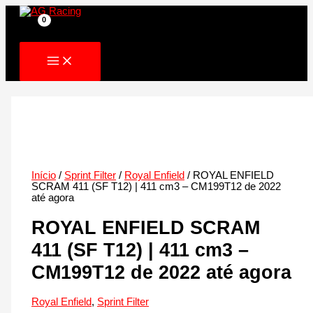
Skip
to
content
Início
/
Sprint Filter
/
Royal Enfield
/ ROYAL ENFIELD
SCRAM 411 (SF T12) | 411 cm3 – CM199T12 de 2022
até agora
ROYAL ENFIELD SCRAM
411 (SF T12) | 411 cm3 –
CM199T12 de 2022 até agora
Royal Enfield
,
Sprint Filter