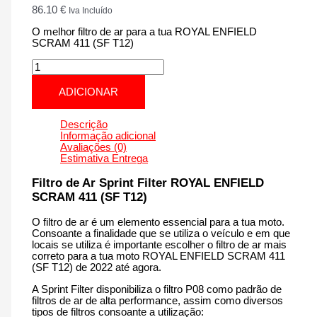
86.10
€
Iva Incluído
O melhor filtro de ar para a tua ROYAL ENFIELD
SCRAM 411 (SF T12)
Quantidade
de
ROYAL
ADICIONAR
ENFIELD
SCRAM
411
Descrição
(SF
Informação adicional
T12)
Avaliações (0)
|
Estimativa Entrega
411
cm3
Filtro de Ar Sprint Filter ROYAL ENFIELD
-
SCRAM 411 (SF T12)
CM199T12
de
O filtro de ar é um elemento essencial para a tua moto.
2022
Consoante a finalidade que se utiliza o veículo e em que
até
locais se utiliza é importante escolher o filtro de ar mais
agora
correto para a tua moto ROYAL ENFIELD SCRAM 411
(SF T12) de 2022 até agora.
A Sprint Filter disponibiliza o filtro P08 como padrão de
filtros de ar de alta performance, assim como diversos
tipos de filtros consoante a utilização: