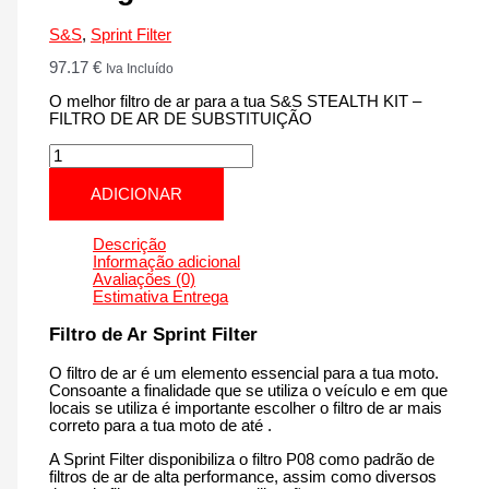
S&S
,
Sprint Filter
97.17
€
Iva Incluído
O melhor filtro de ar para a tua S&S STEALTH KIT –
FILTRO DE AR DE SUBSTITUIÇÃO
Quantidade
de
S&S
ADICIONAR
STEALTH
KIT
-
Descrição
FILTRO
Informação adicional
DE
Avaliações (0)
AR
Estimativa Entrega
DE
SUBSTITUIÇÃO
Filtro de Ar Sprint Filter
|
1500
O filtro de ar é um elemento essencial para a tua moto.
cm3
Consoante a finalidade que se utiliza o veículo e em que
-
locais se utiliza é importante escolher o filtro de ar mais
CM151S
correto para a tua moto de até .
de
2017
A Sprint Filter disponibiliza o filtro P08 como padrão de
até
filtros de ar de alta performance, assim como diversos
agora