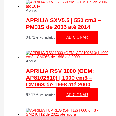
Aprilia
APRILIA SXV5.5 | 550 cm3 –
PM01S de 2006 até 2014
94.71
€
ADICIONAR
Iva Incluído
Aprilia
APRILIA RSV 1000 (OEM:
AP8102610) | 1000 cm3 –
CM06S de 1998 até 2000
97.17
€
ADICIONAR
Iva Incluído