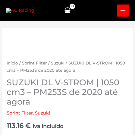
Skip
to
content
Início
/
Sprint Filter
/
Suzuki
/ SUZUKI DL V-STROM | 1050
cm3 – PM253S de 2020 até agora
SUZUKI DL V-STROM | 1050
cm3 – PM253S de 2020 até
agora
Sprint Filter
,
Suzuki
113.16
€
Iva Incluído