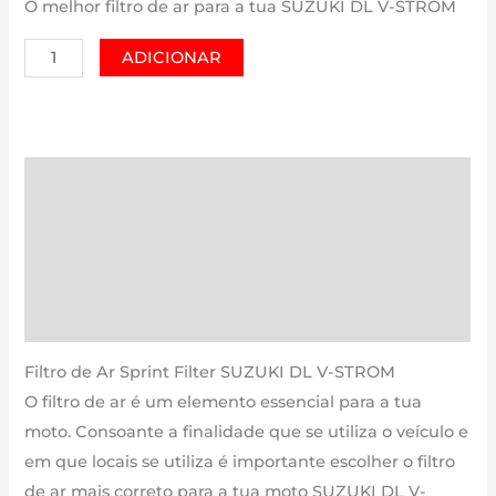
O melhor filtro de ar para a tua SUZUKI DL V-STROM
Quantidade
ADICIONAR
de
SUZUKI
DL
V-
Descrição
STROM
Informação adicional
|
1050
Avaliações (0)
cm3
Estimativa Entrega
-
PM253S
Filtro de Ar Sprint Filter SUZUKI DL V-STROM
de
O filtro de ar é um elemento essencial para a tua
2020
moto. Consoante a finalidade que se utiliza o veículo e
até
em que locais se utiliza é importante escolher o filtro
agora
de ar mais correto para a tua moto SUZUKI DL V-