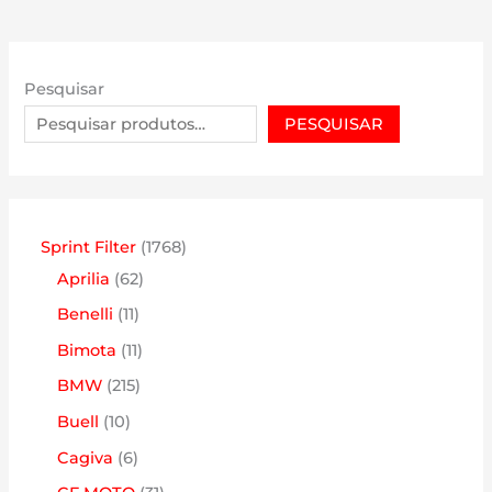
Pesquisar
PESQUISAR
1
Sprint Filter
1768
6
7
Aprilia
62
2
6
1
Benelli
11
p
8
1
1
Bimota
11
r
p
p
1
2
BMW
215
o
r
r
p
1
1
Buell
10
d
o
o
r
5
0
6
Cagiva
6
u
d
d
o
p
p
p