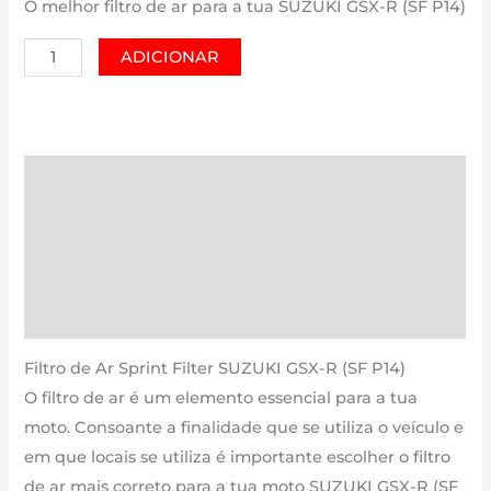
O melhor filtro de ar para a tua SUZUKI GSX-R (SF P14)
Quantidade
ADICIONAR
de
SUZUKI
GSX-
R
Descrição
(SF
Informação adicional
P14)
|
Avaliações (0)
125
Estimativa Entrega
cm3
-
Filtro de Ar Sprint Filter SUZUKI GSX-R (SF P14)
PM250P14
O filtro de ar é um elemento essencial para a tua
de
moto. Consoante a finalidade que se utiliza o veículo e
2017
em que locais se utiliza é importante escolher o filtro
até
de ar mais correto para a tua moto SUZUKI GSX-R (SF