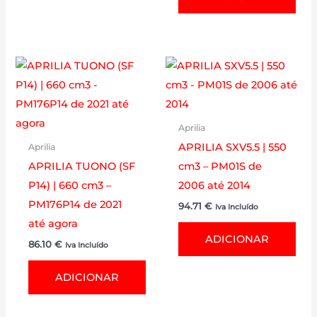
Aprilia
APRILIA SXV5.5 | 550
Aprilia
APRILIA TUONO (SF
cm3 – PM01S de
P14) | 660 cm3 –
2006 até 2014
PM176P14 de 2021
94.71
€
Iva Incluído
até agora
ADICIONAR
86.10
€
Iva Incluído
ADICIONAR