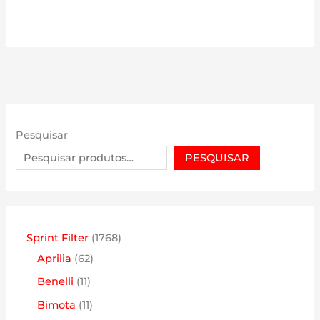
Pesquisar
PESQUISAR
1
Sprint Filter
1768
6
7
Aprilia
62
2
6
1
Benelli
11
p
8
1
1
Bimota
11
r
p