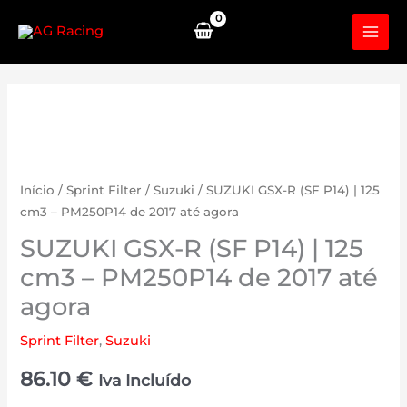
Skip
to
content
Início
/
Sprint Filter
/
Suzuki
/ SUZUKI GSX-R (SF P14) | 125
cm3 – PM250P14 de 2017 até agora
SUZUKI GSX-R (SF P14) | 125
cm3 – PM250P14 de 2017 até
agora
Sprint Filter
,
Suzuki
86.10
€
Iva Incluído