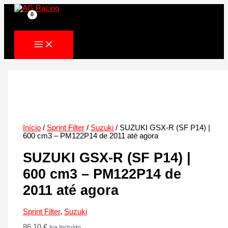
Skip
to
content
Início
/
Sprint Filter
/
Suzuki
/ SUZUKI GSX-R (SF P14) |
600 cm3 – PM122P14 de 2011 até agora
SUZUKI GSX-R (SF P14) |
600 cm3 – PM122P14 de
2011 até agora
Sprint Filter
,
Suzuki
86.10
€
Iva Incluído