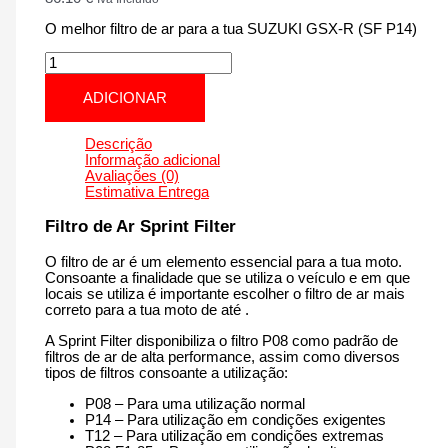
O melhor filtro de ar para a tua SUZUKI GSX-R (SF P14)
Quantidade
de
SUZUKI
ADICIONAR
GSX-
R
(SF
Descrição
P14)
Informação adicional
|
Avaliações (0)
600
Estimativa Entrega
cm3
-
Filtro de Ar Sprint Filter
PM122P14
de
O filtro de ar é um elemento essencial para a tua moto.
2011
Consoante a finalidade que se utiliza o veículo e em que
até
locais se utiliza é importante escolher o filtro de ar mais
agora
correto para a tua moto de até .
A Sprint Filter disponibiliza o filtro P08 como padrão de
filtros de ar de alta performance, assim como diversos
tipos de filtros consoante a utilização:
P08 – Para uma utilização normal
P14 – Para utilização em condições exigentes
T12 – Para utilização em condições extremas