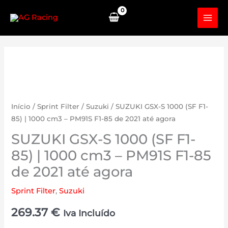
Skip
to
content
Início
/
Sprint Filter
/
Suzuki
/ SUZUKI GSX-S 1000 (SF F1-
85) | 1000 cm3 – PM91S F1-85 de 2021 até agora
SUZUKI GSX-S 1000 (SF F1-
85) | 1000 cm3 – PM91S F1-85
de 2021 até agora
Sprint Filter
,
Suzuki
269.37
€
Iva Incluído