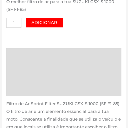
O melhor filtro de ar para a tua SUZUKI GSX-S 1000
(SF F1-85)
Quantidade
ADICIONAR
de
SUZUKI
GSX-
S
Descrição
1000
Informação adicional
(SF
F1-
Avaliações (0)
85)
Estimativa Entrega
|
1000
Filtro de Ar Sprint Filter SUZUKI GSX-S 1000 (SF F1-85)
cm3
O filtro de ar é um elemento essencial para a tua
-
moto. Consoante a finalidade que se utiliza o veículo e
PM91S
em que locais se utiliza é importante escolher o filtro