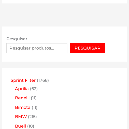
Pesquisar
PESQUISAR
1
Sprint Filter
1768
6
7
Aprilia
62
2
6
1
Benelli
11
p
8
1
1
Bimota
11
r
p
p
1
2
BMW
215
o
r
r
p
1
1
Buell
10