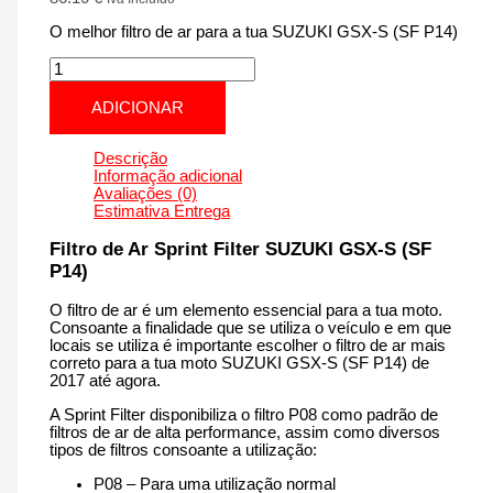
O melhor filtro de ar para a tua SUZUKI GSX-S (SF P14)
Quantidade
de
SUZUKI
ADICIONAR
GSX-
S
(SF
Descrição
P14)
Informação adicional
|
Avaliações (0)
125
Estimativa Entrega
cm3
-
Filtro de Ar Sprint Filter SUZUKI GSX-S (SF
PM250P14
P14)
de
2017
O filtro de ar é um elemento essencial para a tua moto.
até
Consoante a finalidade que se utiliza o veículo e em que
agora
locais se utiliza é importante escolher o filtro de ar mais
correto para a tua moto SUZUKI GSX-S (SF P14) de
2017 até agora.
A Sprint Filter disponibiliza o filtro P08 como padrão de
filtros de ar de alta performance, assim como diversos
tipos de filtros consoante a utilização:
P08 – Para uma utilização normal