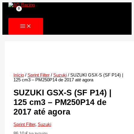
Skip
to
content
Início
/
Sprint Filter
/
Suzuki
/ SUZUKI GSX-S (SF P14) |
125 cm3 – PM250P14 de 2017 até agora
SUZUKI GSX-S (SF P14) |
125 cm3 – PM250P14 de
2017 até agora
Sprint Filter
,
Suzuki
86.10
€
Iva Incluído