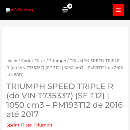
Skip
to
content
Início
/
Sprint Filter
/
Triumph
/ TRIUMPH SPEED TRIPLE
R (do VIN T735337) (SF T12) | 1050 cm3 – PM193T12 de 2016
até 2017
TRIUMPH SPEED TRIPLE R
(do VIN T735337) (SF T12) |
1050 cm3 – PM193T12 de 2016
até 2017
Sprint Filter
,
Triumph