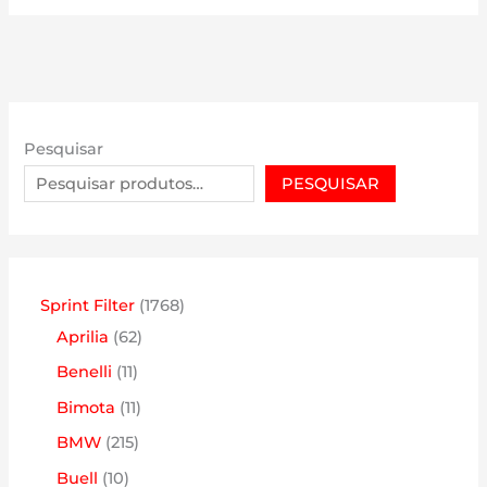
Pesquisar
PESQUISAR
1
Sprint Filter
1768
6
7
Aprilia
62
2
6
1
Benelli
11
p
8
1
1
Bimota
11
r
p
p
1
2
BMW
215
o
r
r
p
1
1
Buell
10