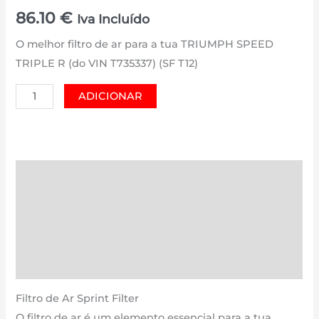
86.10
€
Iva Incluído
O melhor filtro de ar para a tua TRIUMPH SPEED
TRIPLE R (do VIN T735337) (SF T12)
Quantidade
ADICIONAR
de
TRIUMPH
SPEED
TRIPLE
Descrição
R
Informação adicional
(do
VIN
Avaliações (0)
T735337)
Estimativa Entrega
(SF
T12)
Filtro de Ar Sprint Filter
|
O filtro de ar é um elemento essencial para a tua