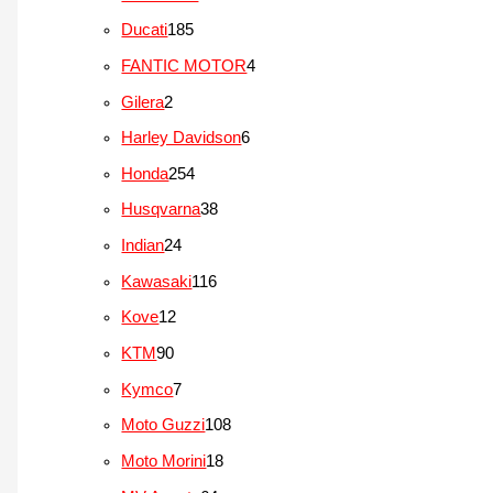
t
u
u
d
r
r
r
1
1
Ducati
185
o
t
t
u
o
o
o
p
8
s
o
4
FANTIC MOTOR
4
o
t
d
d
d
r
5
s
p
s
2
Gilera
2
o
u
u
u
o
p
r
p
s
6
Harley Davidson
6
t
t
t
d
r
o
r
p
o
2
Honda
254
o
o
u
o
d
o
r
s
5
s
3
Husqvarna
38
s
t
d
u
d
o
4
8
2
Indian
24
o
u
t
u
d
p
p
4
s
1
Kawasaki
116
t
o
t
u
r
r
p
1
o
1
Kove
12
s
o
t
o
o
r
6
s
2
9
KTM
90
s
o
d
d
o
p
p
0
7
Kymco
7
s
u
u
d
r
r
p
p
1
Moto Guzzi
108
t
t
u
o
o
r
r
0
o
1
Moto Morini
18
o
t
d
d
o
o
8
s
8