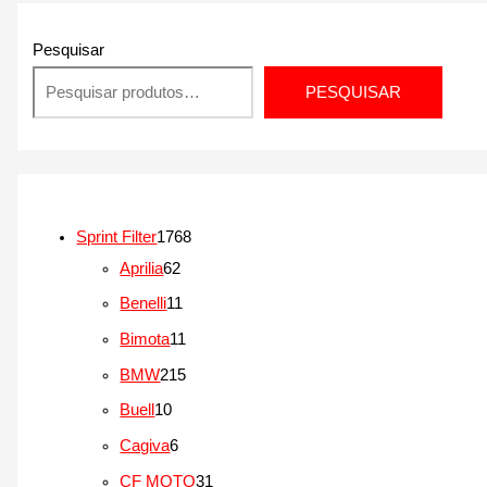
Pesquisar
PESQUISAR
1
Sprint Filter
1768
6
7
Aprilia
62
2
6
1
Benelli
11
p
8
1
1
Bimota
11
r
p
p
1
2
BMW
215
o
r
r
p
1
1
Buell
10
d
o
o
r
5
0
6
Cagiva
6
u
d
d
o
p
p
p
3
CF MOTO
31