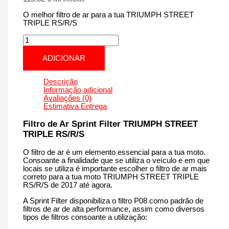
O melhor filtro de ar para a tua TRIUMPH STREET
TRIPLE RS/R/S
Quantidade
de
TRIUMPH
ADICIONAR
STREET
TRIPLE
RS/R/S
Descrição
|
Informação adicional
765
Avaliações (0)
cm3
Estimativa Entrega
-
PM167S
Filtro de Ar Sprint Filter TRIUMPH STREET
de
TRIPLE RS/R/S
2017
até
O filtro de ar é um elemento essencial para a tua moto.
agora
Consoante a finalidade que se utiliza o veículo e em que
locais se utiliza é importante escolher o filtro de ar mais
correto para a tua moto TRIUMPH STREET TRIPLE
RS/R/S de 2017 até agora.
A Sprint Filter disponibiliza o filtro P08 como padrão de
filtros de ar de alta performance, assim como diversos
tipos de filtros consoante a utilização: