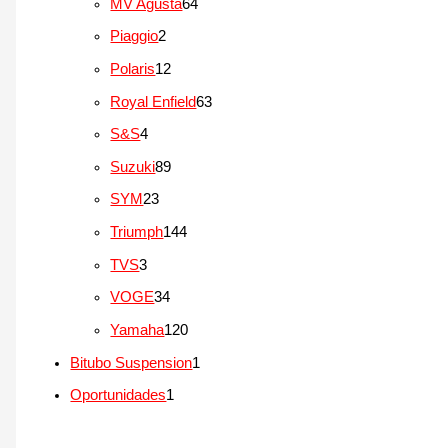
s
6
MV Agusta
64
o
u
u
d
d
p
p
4
s
2
Piaggio
2
t
t
u
u
r
r
p
p
o
1
Polaris
12
o
t
t
o
o
r
r
s
2
s
6
Royal Enfield
63
o
o
d
d
o
o
p
3
s
4
S&S
4
s
u
u
d
d
r
p
p
8
Suzuki
89
t
t
u
u
o
r
r
9
o
2
SYM
23
o
t
t
d
o
o
p
s
3
s
1
Triumph
144
o
o
u
d
d
r
p
4
s
3
TVS
3
s
t
u
u
o
r
4
p
3
VOGE
34
o
t
t
d
o
p
r
4
s
1
Yamaha
120
o
o
u
d
r
o
p
2
s
1
Bitubo Suspension
1
s
t
u
o
d
r
0
p
1
Oportunidades
1
o
t
d
u
o
p
r
p
s
o
u
t
d
r