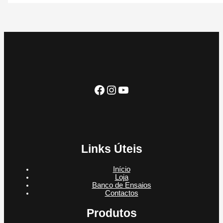
o
r
s
t
o
u
o
d
o
o
s
t
d
u
d
s
o
u
t
u
s
t
o
t
o
o
s
Facebook
Instagram
YouTube
Links Úteis
Início
Loja
Banco de Ensaios
Contactos
Produtos