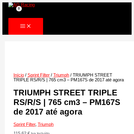
Skip
to
content
Início
/
Sprint Filter
/
Triumph
/ TRIUMPH STREET
TRIPLE RS/R/S | 765 cm3 – PM167S de 2017 até agora
TRIUMPH STREET TRIPLE
RS/R/S | 765 cm3 – PM167S
de 2017 até agora
Sprint Filter
,
Triumph
115.62
€
Iva Incluído