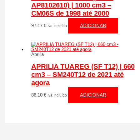
AP8102610) | 1000 cm3 –
CM06S de 1998 até 2000
97.17
€
ADICIONAR
Iva Incluído
Aprilia
APRILIA TUAREG (SF T12) | 660
cm3 – SM240T12 de 2021 até
agora
86.10
€
ADICIONAR
Iva Incluído