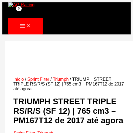
Skip
to
content
Início
/
Sprint Filter
/
Triumph
/ TRIUMPH STREET
TRIPLE RS/R/S (SF 12) | 765 cm3 – PM167T12 de 2017
até agora
TRIUMPH STREET TRIPLE
RS/R/S (SF 12) | 765 cm3 –
PM167T12 de 2017 até agora
Sprint Filter
,
Triumph