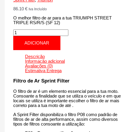
86.10
€
Iva Incluído
O melhor filtro de ar para a tua TRIUMPH STREET
TRIPLE RS/R/S (SF 12)
Quantidade
de
TRIUMPH
ADICIONAR
STREET
TRIPLE
RS/R/S
Descrição
(SF
Informação adicional
12)
Avaliações (0)
|
Estimativa Entrega
765
cm3
Filtro de Ar Sprint Filter
-
PM167T12
O filtro de ar é um elemento essencial para a tua moto.
de
Consoante a finalidade que se utiliza o veículo e em que
2017
locais se utiliza é importante escolher o filtro de ar mais
até
correto para a tua moto de até .
agora
A Sprint Filter disponibiliza o filtro P08 como padrão de
filtros de ar de alta performance, assim como diversos
tipos de filtros consoante a utilização: