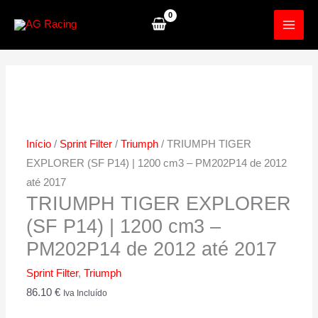
Skip
to
content
Início
/
Sprint Filter
/
Triumph
/ TRIUMPH TIGER
EXPLORER (SF P14) | 1200 cm3 – PM202P14 de 2012
até 2017
TRIUMPH TIGER EXPLORER
(SF P14) | 1200 cm3 –
PM202P14 de 2012 até 2017
Sprint Filter
,
Triumph
86.10
€
Iva Incluído