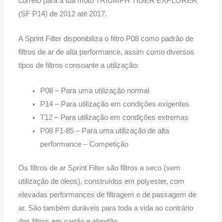
correto para a tua moto TRIUMPH TIGER EXPLORER
até
(SF P14) de 2012 até 2017.
2017
A Sprint Filter disponibiliza o filtro P08 como padrão de
filtros de ar de alta performance, assim como diversos
tipos de filtros consoante a utilização:
P08 – Para uma utilização normal
P14 – Para utilização em condições exigentes
T12 – Para utilização em condições extremas
P08 F1-85 – Para uma utilização de alta
performance – Competição
Os filtros de ar Sprint Filter são filtros a seco (sem
utilização de óleos), construídos em polyester, com
elevadas performances de filtragem e de passagem de
ar. São também duráveis para toda a vida ao contrário
dos filtros em cartão e algodão.