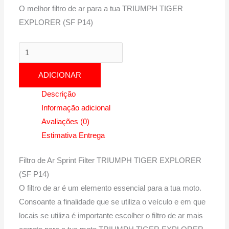
O melhor filtro de ar para a tua TRIUMPH TIGER
EXPLORER (SF P14)
Quantidade
de
ADICIONAR
TRIUMPH
TIGER
Descrição
EXPLORER
Informação adicional
(SF
Avaliações (0)
P14)
Estimativa Entrega
|
1200
Filtro de Ar Sprint Filter TRIUMPH TIGER EXPLORER
cm3
(SF P14)
-
O filtro de ar é um elemento essencial para a tua moto.
PM202P14
Consoante a finalidade que se utiliza o veículo e em que
de
locais se utiliza é importante escolher o filtro de ar mais
2012