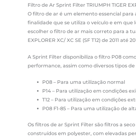
X
Filtro de Ar Sprint Filter TRIUMPH TIGER E
S
O filtro de ar é um elemento essencial para
(S
finalidade que se utiliza o veículo e em que l
T1
escolher o filtro de ar mais correto para 
|
EXPLORER XC/ XC SE (SF T12) de 2011 até 20
12
c
A Sprint Filter disponibiliza o filtro P08 com
-
performance, assim como diversos tipos de fi
P
P08 – Para uma utilização normal
d
P14 – Para utilização em condições ex
20
T12 – Para utilização em condições ex
at
P08 F1-85 – Para uma utilização de a
20
Os filtros de ar Sprint Filter são filtros a sec
construídos em polyester, com elevadas pe