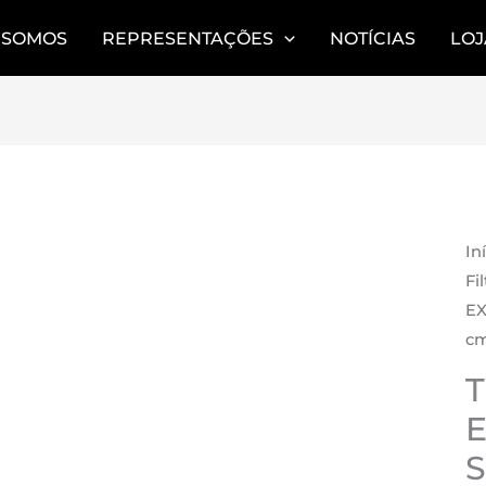
 SOMOS
REPRESENTAÇÕES
NOTÍCIAS
LOJ
AR
In
Fi
EX
cm
E
S