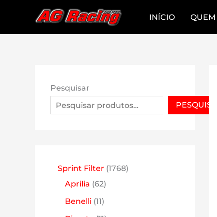
Skip
INÍCIO
QUEM
to
content
Pesquisar
PESQUIS
1
Sprint Filter
1768
6
7
Aprilia
62
2
6
1
Benelli
11
p
8
1