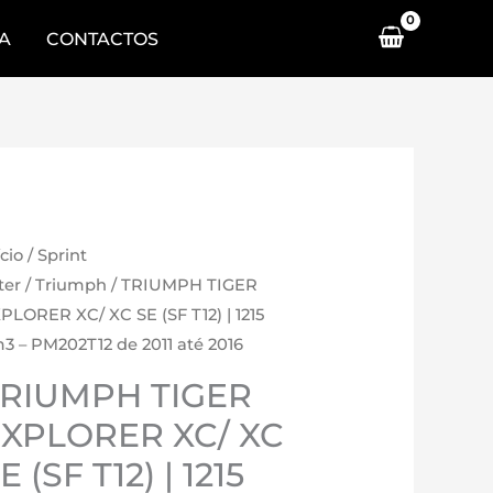
A
CONTACTOS
ício
/
Sprint
lter
/
Triumph
/ TRIUMPH TIGER
PLORER XC/ XC SE (SF T12) | 1215
3 – PM202T12 de 2011 até 2016
TRIUMPH TIGER
XPLORER XC/ XC
E (SF T12) | 1215