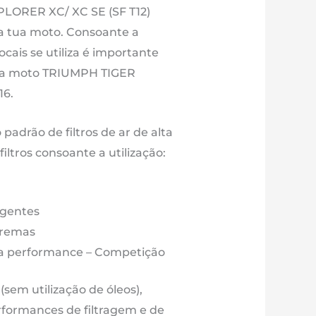
C
XPLORER XC/ XC SE (SF T12)
E
 a tua moto. Consoante a
F
ocais se utiliza é importante
2)
a tua moto TRIUMPH TIGER
16.
15
m3
o padrão de filtros de ar de alta
ltros consoante a utilização:
M202T12
e
igentes
11
tremas
é
lta performance – Competição
16
o (sem utilização de óleos),
rformances de filtragem e de