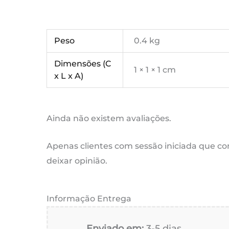
Peso
0.4 kg
Dimensões (C
1 × 1 × 1 cm
x L x A)
Ainda não existem avaliações.
Apenas clientes com sessão iniciada que 
deixar opinião.
Informação Entrega
Enviado em:
3-5 dias