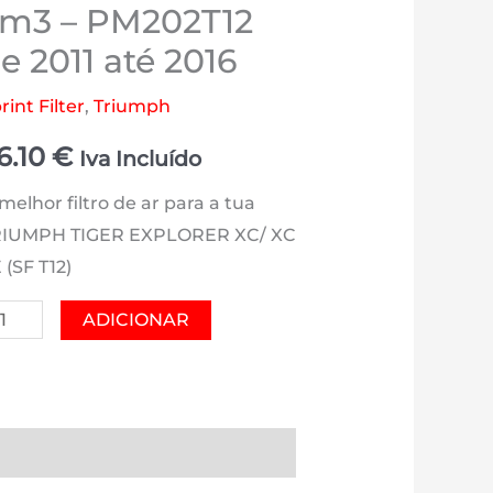
m3 – PM202T12
e 2011 até 2016
rint Filter
,
Triumph
6.10
€
Iva Incluído
melhor filtro de ar para a tua
RIUMPH TIGER EXPLORER XC/ XC
 (SF T12)
antidade
ADICIONAR
e
RIUMPH
GER
XPLORER
es (0)
Estimativa Entrega
/