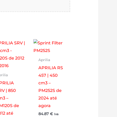
Aprilia
APRILIA RS
457 | 450
rilia
PRILIA
cm3 –
RV | 850
PM252S de
m3 –
2024 até
M120S de
agora
012 até
84.87
€
Iva