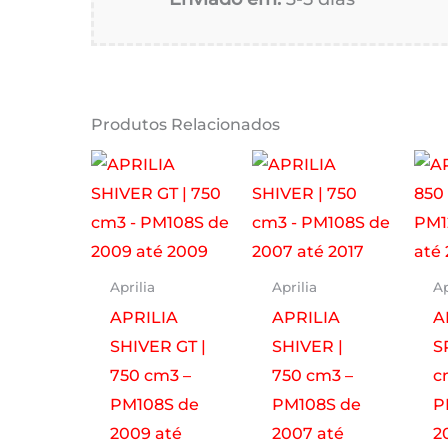
Produtos Relacionados
Aprilia
Aprilia
Ap
APRILIA
APRILIA
A
SHIVER GT |
SHIVER |
S
750 cm3 –
750 cm3 –
c
PM108S de
PM108S de
P
2009 até
2007 até
2