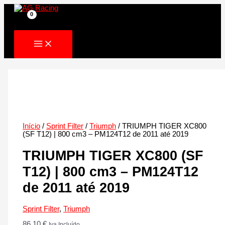
Skip
to
content
Início
/
Sprint Filter
/
Triumph
/ TRIUMPH TIGER XC800
(SF T12) | 800 cm3 – PM124T12 de 2011 até 2019
TRIUMPH TIGER XC800 (SF
T12) | 800 cm3 – PM124T12
de 2011 até 2019
Sprint Filter
,
Triumph
86.10
€
Iva Incluído