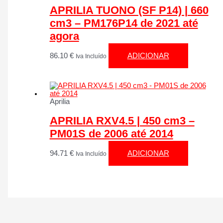
APRILIA TUONO (SF P14) | 660
cm3 – PM176P14 de 2021 até
agora
86.10
€
ADICIONAR
Iva Incluído
Aprilia
APRILIA RXV4.5 | 450 cm3 –
PM01S de 2006 até 2014
94.71
€
ADICIONAR
Iva Incluído