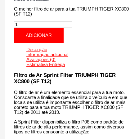
O melhor filtro de ar para a tua TRIUMPH TIGER XC800
(SF T12)
Quantidade
de
TRIUMPH
ADICIONAR
TIGER
XC800
(SF
Descrição
T12)
Informação adicional
|
Avaliações (0)
800
Estimativa Entrega
cm3
-
Filtro de Ar Sprint Filter TRIUMPH TIGER
PM124T12
XC800 (SF T12)
de
2011
O filtro de ar é um elemento essencial para a tua moto.
até
Consoante a finalidade que se utiliza o veículo e em que
2019
locais se utiliza é importante escolher o filtro de ar mais
correto para a tua moto TRIUMPH TIGER XC800 (SF
T12) de 2011 até 2019.
A Sprint Filter disponibiliza o filtro P08 como padrão de
filtros de ar de alta performance, assim como diversos
tipos de filtros consoante a utilização: