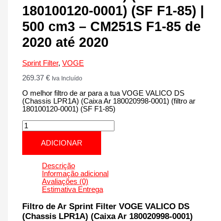
180100120-0001) (SF F1-85) |
500 cm3 – CM251S F1-85 de
2020 até 2020
Sprint Filter
,
VOGE
269.37
€
Iva Incluído
O melhor filtro de ar para a tua VOGE VALICO DS
(Chassis LPR1A) (Caixa Ar 180020998-0001) (filtro ar
180100120-0001) (SF F1-85)
Quantidade
de
VOGE
ADICIONAR
VALICO
DS
(Chassis
Descrição
LPR1A)
Informação adicional
(Caixa
Avaliações (0)
Ar
Estimativa Entrega
180020998-
0001)
Filtro de Ar Sprint Filter VOGE VALICO DS
(filtro
(Chassis LPR1A) (Caixa Ar 180020998-0001)
ar