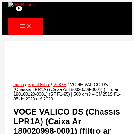
Skip
to
content
Início
/
Sprint Filter
/
VOGE
/ VOGE VALICO DS
(Chassis LPR1A) (Caixa Ar 180020998-0001) (filtro ar
180100120-0001) (SF F1-85) | 500 cm3 – CM251S F1-
85 de 2020 até 2020
VOGE VALICO DS (Chassis
LPR1A) (Caixa Ar
180020998-0001) (filtro ar