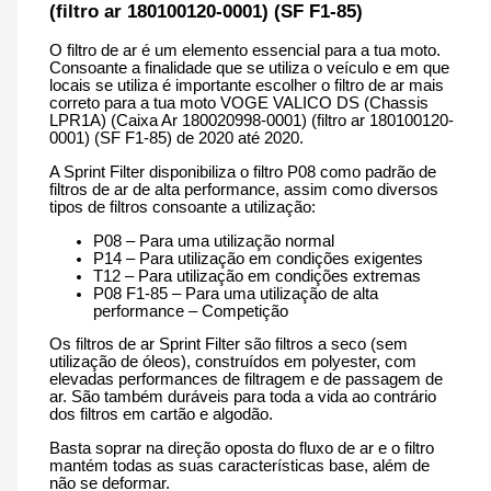
(filtro ar 180100120-0001) (SF F1-85)
180100120-
0001)
(SF
O filtro de ar é um elemento essencial para a tua moto.
F1-
Consoante a finalidade que se utiliza o veículo e em que
85)
locais se utiliza é importante escolher o filtro de ar mais
|
correto para a tua moto VOGE VALICO DS (Chassis
500
LPR1A) (Caixa Ar 180020998-0001) (filtro ar 180100120-
cm3
0001) (SF F1-85) de 2020 até 2020.
-
CM251S
A Sprint Filter disponibiliza o filtro P08 como padrão de
F1-
filtros de ar de alta performance, assim como diversos
85
tipos de filtros consoante a utilização:
de
2020
P08 – Para uma utilização normal
até
P14 – Para utilização em condições exigentes
2020
T12 – Para utilização em condições extremas
P08 F1-85 – Para uma utilização de alta
performance – Competição
Os filtros de ar Sprint Filter são filtros a seco (sem
utilização de óleos), construídos em polyester, com
elevadas performances de filtragem e de passagem de
ar. São também duráveis para toda a vida ao contrário
dos filtros em cartão e algodão.
Basta soprar na direção oposta do fluxo de ar e o filtro
mantém todas as suas características base, além de
não se deformar.