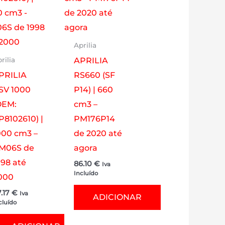
Aprilia
APRILIA
rilia
PRILIA
RS660 (SF
SV 1000
P14) | 660
OEM:
cm3 –
P8102610) |
PM176P14
000 cm3 –
de 2020 até
M06S de
agora
998 até
86.10
€
Iva
Incluído
000
7.17
€
Iva
ADICIONAR
cluído