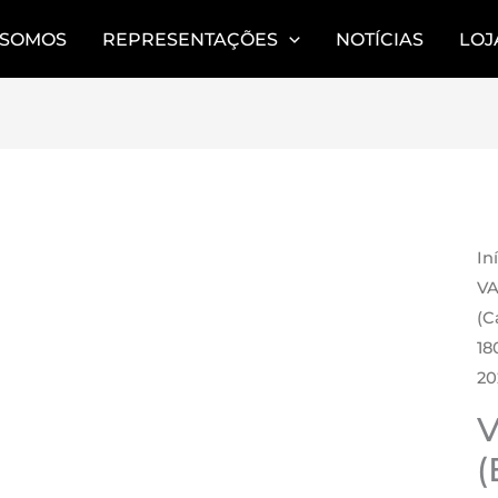
 SOMOS
REPRESENTAÇÕES
NOTÍCIAS
LOJ
AR
In
VA
(C
18
20
V
(