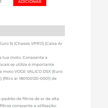
antidade
ADICIONAR
e
OGE
ALICO
SX
es (0)
Estimativa Entrega
uro
Euro 5) (Chassis VPR1J) (Caixa Ar
hassis
R1J)
 a tua moto. Consoante a
aixa
ocais se utiliza é importante
a tua moto VOGE VALICO DSX (Euro
0020998-
 (filtro ar 180100120-0001) de
02)
ltro
o padrão de filtros de ar de alta
0100120-
ltros consoante a utilização: