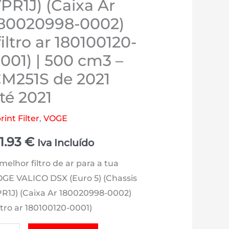
PR1J) (Caixa Ar
80020998-0002)
filtro ar 180100120-
001) | 500 cm3 –
M251S de 2021
té 2021
rint Filter
,
VOGE
11.93
€
Iva Incluído
melhor filtro de ar para a tua
GE VALICO DSX (Euro 5) (Chassis
R1J) (Caixa Ar 180020998-0002)
iltro ar 180100120-0001)