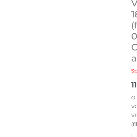
V
1
(
0
C
a
Sp
1
O 
VO
VP
(f