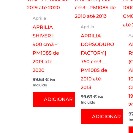
Aprilia
APRILIA
Aprilia
SHIVER |
APRILIA
Ap
900 cm3 –
DORSODURO
A
PM108S de
FACTORY |
R
2019 até
750 cm3 –
(
2020
PM108S de
A
2010 até
1
99.63
€
Iva
Incluído
2013
C
1
99.63
€
Iva
ADICIONAR
Incluído
2
9
ADICIONAR
In