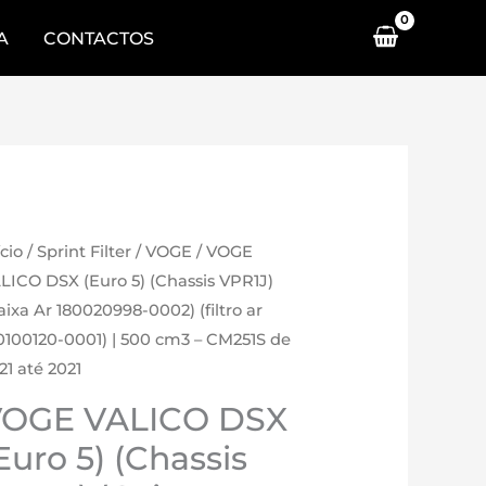
A
CONTACTOS
ício
/
Sprint Filter
/
VOGE
/ VOGE
LICO DSX (Euro 5) (Chassis VPR1J)
aixa Ar 180020998-0002) (filtro ar
0100120-0001) | 500 cm3 – CM251S de
21 até 2021
OGE VALICO DSX
Euro 5) (Chassis