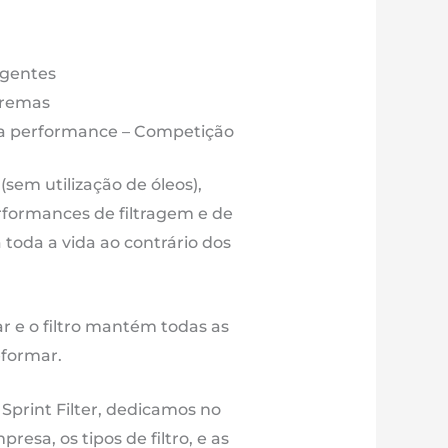
01)
igentes
00
tremas
m3
lta performance – Competição
M251S
o (sem utilização de óleos),
e
rformances de filtragem e de
21
toda a vida ao contrário dos
é
21
ar e o filtro mantém todas as
eformar.
 Sprint Filter, dedicamos no
esa, os tipos de filtro, e as