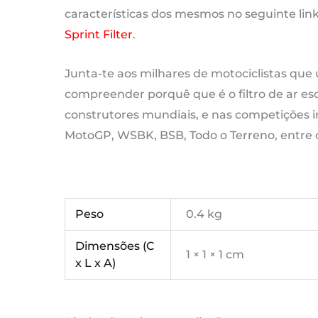
características dos mesmos no seguinte lin
Sprint Filter
.
Junta-te aos milhares de motociclistas que u
compreender porquê que é o filtro de ar esc
construtores mundiais, e nas competições i
MotoGP, WSBK, BSB, Todo o Terreno, entre 
Peso
0.4 kg
Dimensões (C
1 × 1 × 1 cm
x L x A)