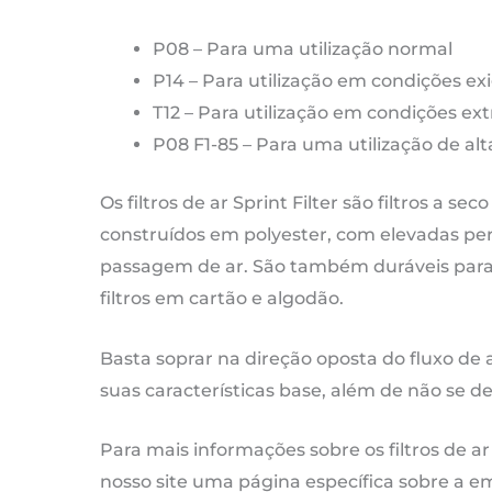
00
P08 – Para uma utilização normal
|
P14 – Para utilização em condições ex
5
T12 – Para utilização em condições ex
c
P08 F1-85 – Para uma utilização de a
-
C
Os filtros de ar Sprint Filter são filtros a sec
d
construídos em polyester, com elevadas pe
20
passagem de ar. São também duráveis para 
at
filtros em cartão e algodão.
20
Basta soprar na direção oposta do fluxo de 
suas características base, além de não se d
Para mais informações sobre os filtros de ar
nosso site uma página específica sobre a empr