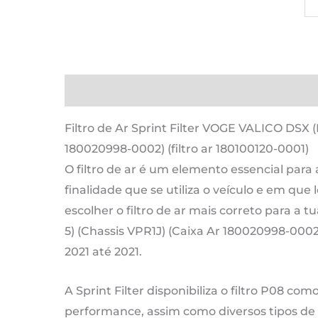
Qu
d
V
V
D
Descrição
Informação adicional
Avaliaçõ
(E
5)
Filtro de Ar Sprint Filter VOGE VALICO DSX (
(C
180020998-0002) (filtro ar 180100120-0001)
VP
O filtro de ar é um elemento essencial para
(C
finalidade que se utiliza o veículo e em que l
Ar
escolher o filtro de ar mais correto para 
18
5) (Chassis VPR1J) (Caixa Ar 180020998-0002)
00
2021 até 2021.
(fi
ar
A Sprint Filter disponibiliza o filtro P08 com
18
performance, assim como diversos tipos de fi