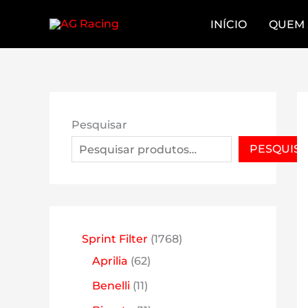
Skip
INÍCIO
QUEM
to
content
Pesquisar
PESQUIS
1
Sprint Filter
1768
6
7
Aprilia
62
2
6
1
Benelli
11
p
8
1