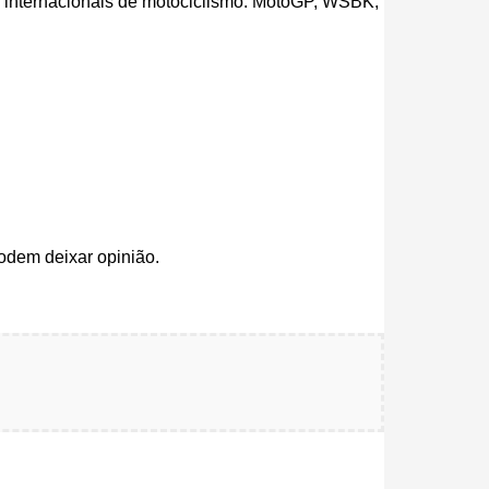
es internacionais de motociclismo: MotoGP, WSBK,
odem deixar opinião.