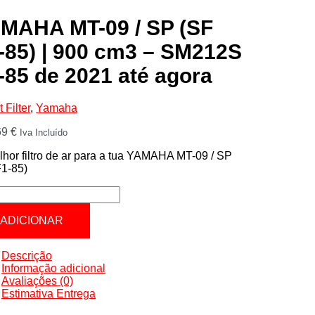
MAHA MT-09 / SP (SF
-85) | 900 cm3 – SM212S
-85 de 2021 até agora
 Filter
,
Yamaha
69
€
Iva Incluído
hor filtro de ar para a tua YAMAHA MT-09 / SP
F1-85)
tidade
AHA
ADICIONAR
Descrição
Informação adicional
Avaliações (0)
Estimativa Entrega