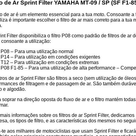
ro de Ar Sprint Filter YAMAHA MT-09 / SP (SF F1-8
tro de ar é um elemento essencial para a tua moto. Consoante a f
iliza é importante escolher o filtro de ar mais correto para a 
12S
.
int Filter disponibiliza o filtro P08 como padrão de filtros de a
os consoante a utilização:
P08 – Para uma utilização normal
a
P14 – Para utilização em condições exigentes
T12 – Para utilização em condições extremas
P08 F1-85 – Para uma utilização de alta performance – Compe
ltros de ar Sprint Filter são filtros a seco (sem utilização de ól
rmances de filtragem e de passagem de ar. São também duráveis 
o e algodão.
 soprar na direção oposta do fluxo de ar e o filtro mantém toda
mar.
mais informações sobre os filtros de ar Sprint Filter, dedicamo
sa, os tipos de filtro, e as características dos mesmos no segui
-te aos milhares de motociclistas que usam Sprint Filter e ficar