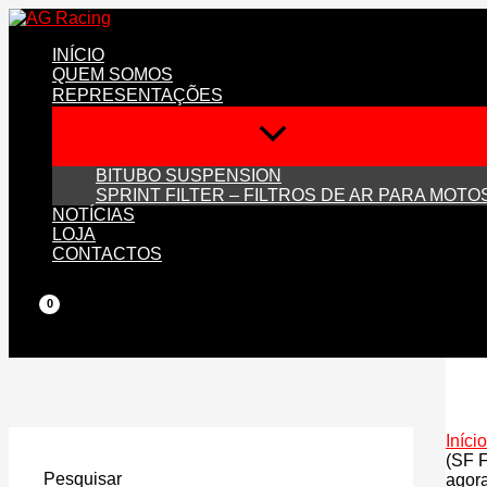
Skip
to
INÍCIO
content
QUEM SOMOS
REPRESENTAÇÕES
BITUBO SUSPENSION
SPRINT FILTER – FILTROS DE AR PARA MOTO
NOTÍCIAS
LOJA
CONTACTOS
Início
(SF 
Pesquisar
agor