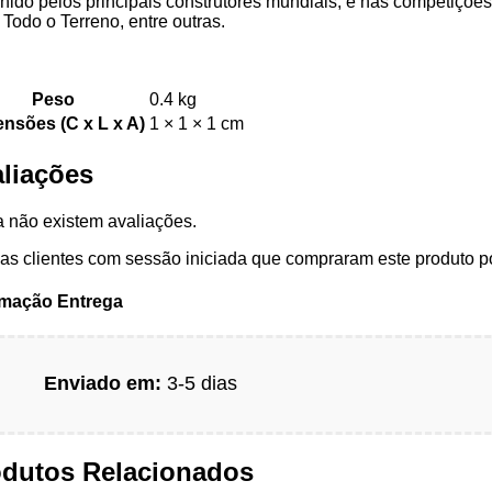
hido pelos principais construtores mundiais, e nas competiçõ
Todo o Terreno, entre outras.
Peso
0.4 kg
nsões (C x L x A)
1 × 1 × 1 cm
liações
 não existem avaliações.
s clientes com sessão iniciada que compraram este produto p
rmação Entrega
Enviado em:
3-5 dias
odutos Relacionados