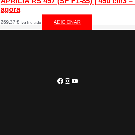
APRILIA RS 457 (SF F1-85) | 450 cm3 –
agora
269.37
€
ADICIONAR
Iva Incluído
Facebook
Instagram
YouTube