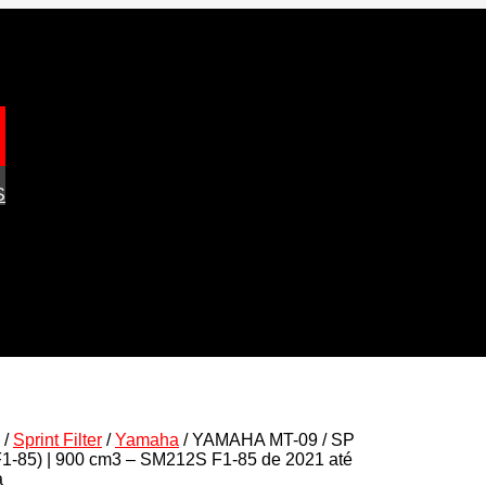
S
/
Sprint Filter
/
Yamaha
/ YAMAHA MT-09 / SP
F1-85) | 900 cm3 – SM212S F1-85 de 2021 até
a