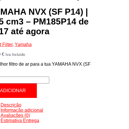
MAHA NVX (SF P14) |
5 cm3 – PM185P14 de
17 até agora
 Filter
,
Yamaha
0
€
Iva Incluído
hor filtro de ar para a tua YAMAHA NVX (SF
tidade
AHA
ADICIONAR
Descrição
Informação adicional
Avaliações (0)
Estimativa Entrega