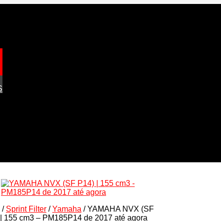
S
/
Sprint Filter
/
Yamaha
/ YAMAHA NVX (SF
 | 155 cm3 – PM185P14 de 2017 até agora