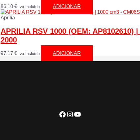
86.10
€
ADICIONAR
Iva Incluído
Aprilia
APRILIA RSV 1000 (OEM: AP8102610) |
2000
97.17
€
ADICIONAR
Iva Incluído
Facebook
Instagram
YouTube