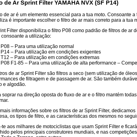
85P14
ro de Ar Sprint Filter YAMAHA NVX (SF P14)
tro de ar é um elemento essencial para a tua moto. Consoante a f
iliza é importante escolher o filtro de ar mais correto para a
a
int Filter disponibiliza o filtro P08 como padrão de filtros de a
os consoante a utilização:
P08 – Para uma utilização normal
P14 – Para utilização em condições exigentes
T12 – Para utilização em condições extremas
P08 F1-85 – Para uma utilização de alta performance – Compe
ltros de ar Sprint Filter são filtros a seco (sem utilização de ól
rmances de filtragem e de passagem de ar. São também duráveis 
o e algodão.
 soprar na direção oposta do fluxo de ar e o filtro mantém toda
mar.
mais informações sobre os filtros de ar Sprint Filter, dedicamo
sa, os tipos de filtro, e as características dos mesmos no segui
-te aos milhares de motociclistas que usam Sprint Filter e ficar
hido pelos principais construtores mundiais, e nas competiçõ