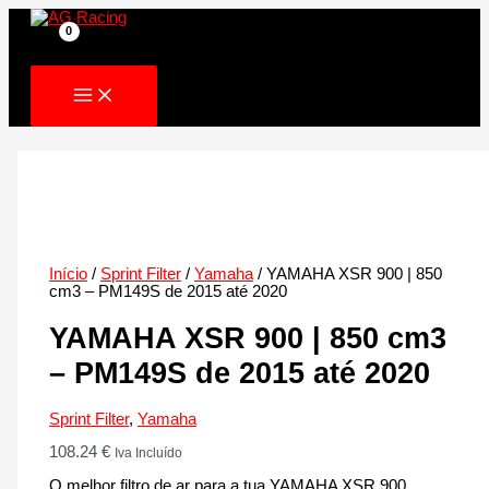
Skip
to
content
Início
/
Sprint Filter
/
Yamaha
/ YAMAHA XSR 900 | 850
cm3 – PM149S de 2015 até 2020
YAMAHA XSR 900 | 850 cm3
– PM149S de 2015 até 2020
Sprint Filter
,
Yamaha
108.24
€
Iva Incluído
O melhor filtro de ar para a tua YAMAHA XSR 900