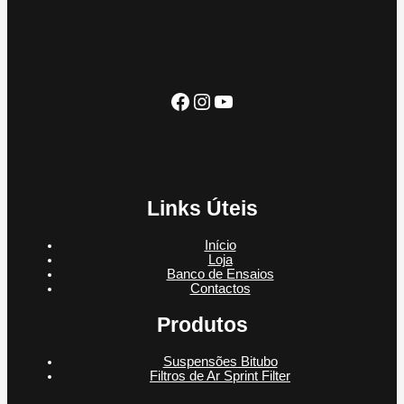
s
o
u
t
u
s
t
o
t
o
o
s
Facebook
Instagram
YouTube
Links Úteis
Início
Loja
Banco de Ensaios
Contactos
Produtos
Suspensões Bitubo
Filtros de Ar Sprint Filter