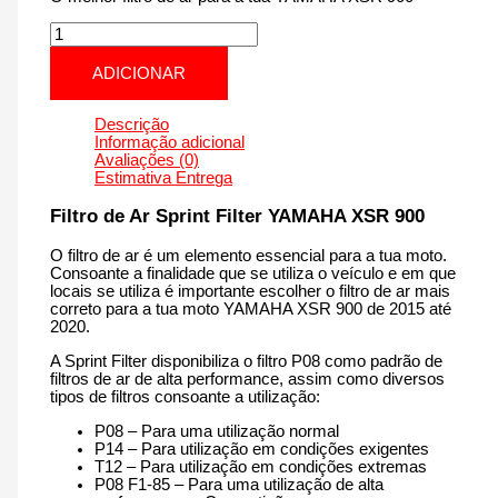
Quantidade
de
YAMAHA
ADICIONAR
XSR
900
|
Descrição
850
Informação adicional
cm3
Avaliações (0)
-
Estimativa Entrega
PM149S
de
Filtro de Ar Sprint Filter YAMAHA XSR 900
2015
até
O filtro de ar é um elemento essencial para a tua moto.
2020
Consoante a finalidade que se utiliza o veículo e em que
locais se utiliza é importante escolher o filtro de ar mais
correto para a tua moto YAMAHA XSR 900 de 2015 até
2020.
A Sprint Filter disponibiliza o filtro P08 como padrão de
filtros de ar de alta performance, assim como diversos
tipos de filtros consoante a utilização:
P08 – Para uma utilização normal
P14 – Para utilização em condições exigentes
T12 – Para utilização em condições extremas
P08 F1-85 – Para uma utilização de alta