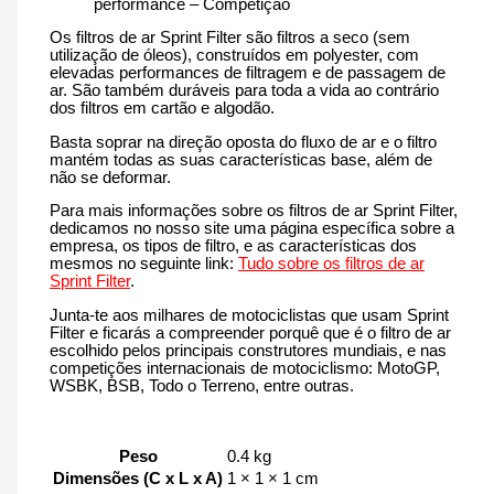
performance – Competição
Os filtros de ar Sprint Filter são filtros a seco (sem
utilização de óleos), construídos em polyester, com
elevadas performances de filtragem e de passagem de
ar. São também duráveis para toda a vida ao contrário
dos filtros em cartão e algodão.
Basta soprar na direção oposta do fluxo de ar e o filtro
mantém todas as suas características base, além de
não se deformar.
Para mais informações sobre os filtros de ar Sprint Filter,
dedicamos no nosso site uma página específica sobre a
empresa, os tipos de filtro, e as características dos
mesmos no seguinte link:
Tudo sobre os filtros de ar
Sprint Filter
.
Junta-te aos milhares de motociclistas que usam Sprint
Filter e ficarás a compreender porquê que é o filtro de ar
escolhido pelos principais construtores mundiais, e nas
competições internacionais de motociclismo: MotoGP,
WSBK, BSB, Todo o Terreno, entre outras.
Peso
0.4 kg
Dimensões (C x L x A)
1 × 1 × 1 cm