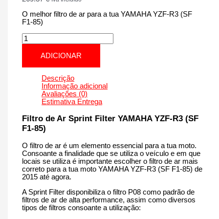
O melhor filtro de ar para a tua YAMAHA YZF-R3 (SF
F1-85)
Quantidade
de
YAMAHA
ADICIONAR
YZF-
R3
(SF
Descrição
F1-
Informação adicional
85)
Avaliações (0)
|
Estimativa Entrega
300
cm3
Filtro de Ar Sprint Filter YAMAHA YZF-R3 (SF
-
F1-85)
PM44S
F1-
O filtro de ar é um elemento essencial para a tua moto.
85
Consoante a finalidade que se utiliza o veículo e em que
de
locais se utiliza é importante escolher o filtro de ar mais
2015
correto para a tua moto YAMAHA YZF-R3 (SF F1-85) de
até
2015 até agora.
agora
A Sprint Filter disponibiliza o filtro P08 como padrão de
filtros de ar de alta performance, assim como diversos
tipos de filtros consoante a utilização: