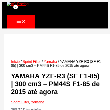
Skip
to
content
Início
/
Sprint Filter
/
Yamaha
/ YAMAHA YZF-R3 (SF F1-
85) | 300 cm3 – PM44S F1-85 de 2015 até agora
YAMAHA YZF-R3 (SF F1-85)
| 300 cm3 – PM44S F1-85 de
2015 até agora
Sprint Filter
,
Yamaha
269.37
€
Iva Incluído