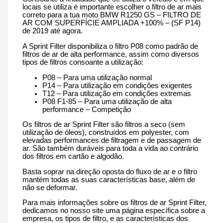
1250
locais se utiliza é importante escolher o filtro de ar mais
cm3
correto para a tua moto BMW R1250 GS – FILTRO DE
-
AR COM SUPERFÍCIE AMPLIADA +100% – (SF P14)
K142P14
de 2019 até agora.
de
2019
A Sprint Filter disponibiliza o filtro P08 como padrão de
até
filtros de ar de alta performance, assim como diversos
agora
tipos de filtros consoante a utilização:
P08 – Para uma utilização normal
P14 – Para utilização em condições exigentes
T12 – Para utilização em condições extremas
P08 F1-85 – Para uma utilização de alta
performance – Competição
Os filtros de ar Sprint Filter são filtros a seco (sem
utilização de óleos), construídos em polyester, com
elevadas performances de filtragem e de passagem de
ar. São também duráveis para toda a vida ao contrário
dos filtros em cartão e algodão.
Basta soprar na direção oposta do fluxo de ar e o filtro
mantém todas as suas características base, além de
não se deformar.
Para mais informações sobre os filtros de ar Sprint Filter,
dedicamos no nosso site uma página específica sobre a
empresa, os tipos de filtro, e as características dos