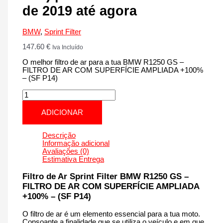
de 2019 até agora
BMW
,
Sprint Filter
147.60
€
Iva Incluído
O melhor filtro de ar para a tua BMW R1250 GS –
FILTRO DE AR COM SUPERFÍCIE AMPLIADA +100%
– (SF P14)
Quantidade
de
BMW
ADICIONAR
R1250
GS
-
Descrição
FILTRO
Informação adicional
DE
Avaliações (0)
AR
Estimativa Entrega
COM
SUPERFÍCIE
Filtro de Ar Sprint Filter BMW R1250 GS –
AMPLIADA
FILTRO DE AR COM SUPERFÍCIE AMPLIADA
+100%
+100% – (SF P14)
-
(SF
P14)
O filtro de ar é um elemento essencial para a tua moto.
|
Consoante a finalidade que se utiliza o veículo e em que