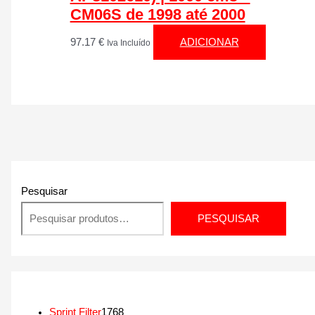
CM06S de 1998 até 2000
97.17
€
ADICIONAR
Iva Incluído
Pesquisar
PESQUISAR
1
Sprint Filter
1768