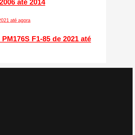
2006 até 2014
 PM176S F1-85 de 2021 até