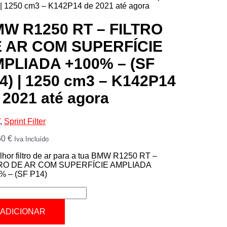
 | 1250 cm3 – K142P14 de 2021 até agora
W R1250 RT – FILTRO
 AR COM SUPERFÍCIE
PLIADA +100% – (SF
4) | 1250 cm3 – K142P14
 2021 até agora
,
Sprint Filter
60
€
Iva Incluído
hor filtro de ar para a tua BMW R1250 RT –
RO DE AR COM SUPERFÍCIE AMPLIADA
% – (SF P14)
tidade
ADICIONAR
0