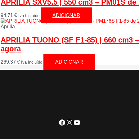
APRILIA SXV5.5 | 550 cm3 – PM01S de 
94.71
€
ADICIONAR
Iva Incluído
Aprilia
APRILIA TUONO (SF F1-85) | 660 cm3 –
agora
269.37
€
ADICIONAR
Iva Incluído
Facebook
Instagram
YouTube