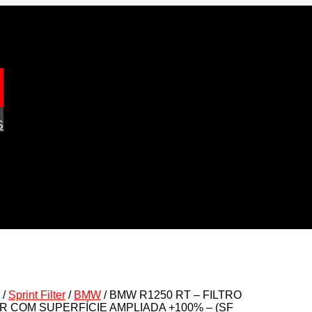
S
/
Sprint Filter
/
BMW
/ BMW R1250 RT – FILTRO
R COM SUPERFÍCIE AMPLIADA +100% – (SF