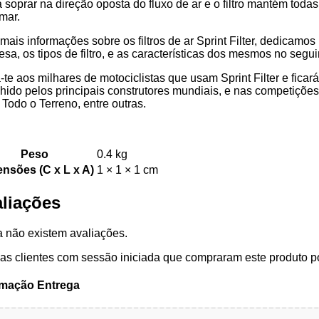
 soprar na direção oposta do fluxo de ar e o filtro mantém toda
mar.
mais informações sobre os filtros de ar Sprint Filter, dedicamo
sa, os tipos de filtro, e as características dos mesmos no segui
-te aos milhares de motociclistas que usam Sprint Filter e ficar
hido pelos principais construtores mundiais, e nas competiçõ
Todo o Terreno, entre outras.
Peso
0.4 kg
nsões (C x L x A)
1 × 1 × 1 cm
liações
 não existem avaliações.
s clientes com sessão iniciada que compraram este produto p
rmação Entrega