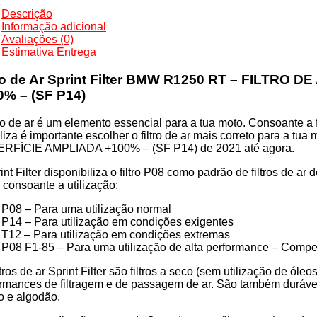
Descrição
RO
Informação adicional
Avaliações (0)
Estimativa Entrega
ERFÍCIE
tro de Ar Sprint Filter BMW R1250 RT – FILTRO
LIADA
0% – (SF P14)
0%
tro de ar é um elemento essencial para a tua moto. Consoante a f
iliza é importante escolher o filtro de ar mais correto para
RFÍCIE AMPLIADA +100% – (SF P14) de 2021 até agora.
int Filter disponibiliza o filtro P08 como padrão de filtros de a
os consoante a utilização:
P14
P08 – Para uma utilização normal
P14 – Para utilização em condições exigentes
T12 – Para utilização em condições extremas
P08 F1-85 – Para uma utilização de alta performance – Compe
a
ltros de ar Sprint Filter são filtros a seco (sem utilização de ól
rmances de filtragem e de passagem de ar. São também duráveis 
o e algodão.