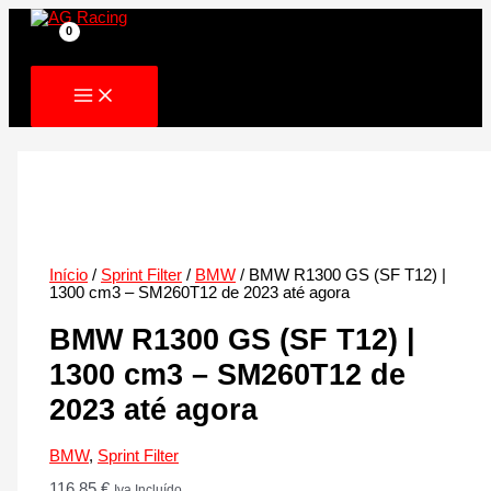
Skip
to
content
Início
/
Sprint Filter
/
BMW
/ BMW R1300 GS (SF T12) |
1300 cm3 – SM260T12 de 2023 até agora
BMW R1300 GS (SF T12) |
1300 cm3 – SM260T12 de
2023 até agora
BMW
,
Sprint Filter
116.85
€
Iva Incluído