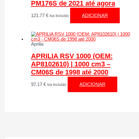
PM176S de 2021 até agora
121.77
€
ADICIONAR
Iva Incluído
Aprilia
APRILIA RSV 1000 (OEM:
AP8102610) | 1000 cm3 –
CM06S de 1998 até 2000
97.17
€
ADICIONAR
Iva Incluído