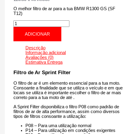
O melhor filtro de ar para a tua BMW R1300 GS (SF
T12)
Quantidade
de
BMW
ADICIONAR
R1300
GS
(SF
Descrição
T12)
Informação adicional
|
Avaliações (0)
1300
Estimativa Entrega
cm3
-
Filtro de Ar Sprint Filter
SM260T12
de
O filtro de ar é um elemento essencial para a tua moto.
2023
Consoante a finalidade que se utiliza o veículo e em que
até
locais se utiliza é importante escolher o filtro de ar mais
agora
correto para a tua moto de até .
A Sprint Filter disponibiliza o filtro P08 como padrão de
filtros de ar de alta performance, assim como diversos
tipos de filtros consoante a utilização:
P08 – Para uma utilização normal
P14 – Para utilização em condições exigentes