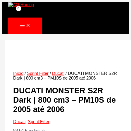
Skip
to
content
Início
/
Sprint Filter
/
Ducati
/ DUCATI MONSTER S2R
Dark | 800 cm3 – PM10S de 2005 até 2006
DUCATI MONSTER S2R
Dark | 800 cm3 – PM10S de
2005 até 2006
Ducati
,
Sprint Filter
83.64
€
Iva Incluído