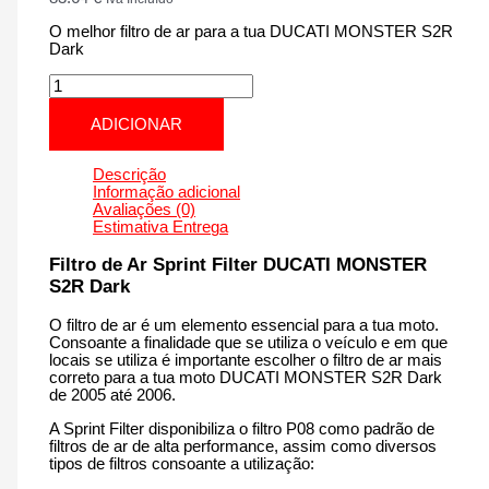
O melhor filtro de ar para a tua DUCATI MONSTER S2R
Dark
Quantidade
de
DUCATI
ADICIONAR
MONSTER
S2R
Dark
Descrição
|
Informação adicional
800
Avaliações (0)
cm3
Estimativa Entrega
-
PM10S
Filtro de Ar Sprint Filter DUCATI MONSTER
de
S2R Dark
2005
até
O filtro de ar é um elemento essencial para a tua moto.
2006
Consoante a finalidade que se utiliza o veículo e em que
locais se utiliza é importante escolher o filtro de ar mais
correto para a tua moto DUCATI MONSTER S2R Dark
de 2005 até 2006.
A Sprint Filter disponibiliza o filtro P08 como padrão de
filtros de ar de alta performance, assim como diversos
tipos de filtros consoante a utilização: