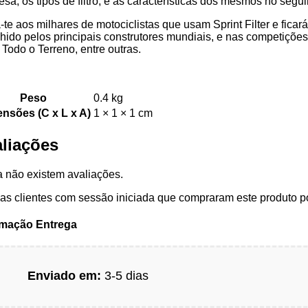
sa, os tipos de filtro, e as características dos mesmos no segui
-te aos milhares de motociclistas que usam Sprint Filter e ficar
hido pelos principais construtores mundiais, e nas competiçõ
Todo o Terreno, entre outras.
Peso
0.4 kg
nsões (C x L x A)
1 × 1 × 1 cm
liações
 não existem avaliações.
s clientes com sessão iniciada que compraram este produto p
rmação Entrega
Enviado em:
3-5 dias