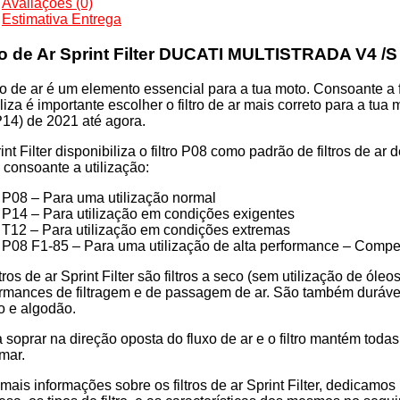
Avaliações (0)
RT
Estimativa Entrega
ro de Ar Sprint Filter DUCATI MULTISTRADA V4 /S
tro de ar é um elemento essencial para a tua moto. Consoante a f
iliza é importante escolher o filtro de ar mais correto para
14) de 2021 até agora.
60P14
int Filter disponibiliza o filtro P08 como padrão de filtros de a
os consoante a utilização:
a
P08 – Para uma utilização normal
P14 – Para utilização em condições exigentes
T12 – Para utilização em condições extremas
P08 F1-85 – Para uma utilização de alta performance – Compe
ltros de ar Sprint Filter são filtros a seco (sem utilização de ól
rmances de filtragem e de passagem de ar. São também duráveis 
o e algodão.
 soprar na direção oposta do fluxo de ar e o filtro mantém toda
mar.
mais informações sobre os filtros de ar Sprint Filter, dedicamo