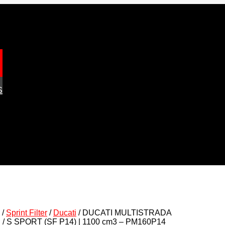
S
/
Sprint Filter
/
Ducati
/ DUCATI MULTISTRADA
S / S SPORT (SF P14) | 1100 cm3 – PM160P14