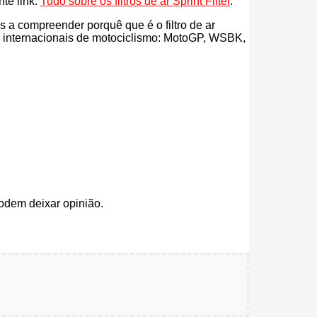
nte link:
Tudo sobre os filtros de ar Sprint Filter
.
ás a compreender porquê que é o filtro de ar
es internacionais de motociclismo: MotoGP, WSBK,
odem deixar opinião.