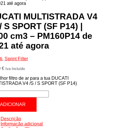
21 até agora
CATI MULTISTRADA V4
 / S SPORT (SF P14) |
00 cm3 – PM160P14 de
21 até agora
ti
,
Sprint Filter
0
€
Iva Incluído
hor filtro de ar para a tua DUCATI
ISTRADA V4 /S / S SPORT (SF P14)
tidade
ATI
ADICIONAR
TISTRADA
Descrição
Informação adicional