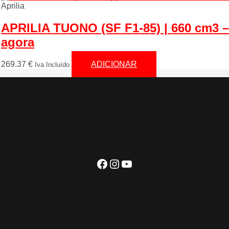
Aprilia
APRILIA TUONO (SF F1-85) | 660 cm3 –
agora
269.37
€
ADICIONAR
Iva Incluído
Facebook
Instagram
YouTube