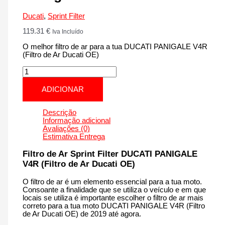
Ducati
,
Sprint Filter
119.31
€
Iva Incluído
O melhor filtro de ar para a tua DUCATI PANIGALE V4R
(Filtro de Ar Ducati OE)
Quantidade
de
DUCATI
ADICIONAR
PANIGALE
V4R
(Filtro
Descrição
de
Informação adicional
Ar
Avaliações (0)
Ducati
Estimativa Entrega
OE)
|
Filtro de Ar Sprint Filter DUCATI PANIGALE
1000
V4R (Filtro de Ar Ducati OE)
cm3
-
O filtro de ar é um elemento essencial para a tua moto.
PM160S
Consoante a finalidade que se utiliza o veículo e em que
de
locais se utiliza é importante escolher o filtro de ar mais
2019
correto para a tua moto DUCATI PANIGALE V4R (Filtro
até
de Ar Ducati OE) de 2019 até agora.
agora