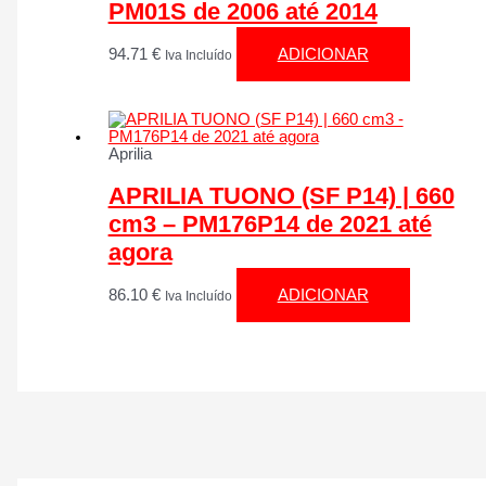
PM01S de 2006 até 2014
94.71
€
ADICIONAR
Iva Incluído
Aprilia
APRILIA TUONO (SF P14) | 660
cm3 – PM176P14 de 2021 até
agora
86.10
€
ADICIONAR
Iva Incluído