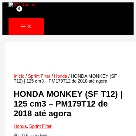
Skip
to
content
Início
/
Sprint Filter
/
Honda
/ HONDA MONKEY (SF
T12) | 125 cm3 – PM179T12 de 2018 até agora
HONDA MONKEY (SF T12) |
125 cm3 – PM179T12 de
2018 até agora
Honda
,
Sprint Filter
86.10
€
Iva Incluído