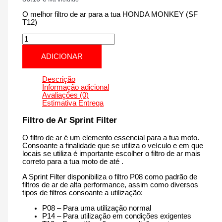
O melhor filtro de ar para a tua HONDA MONKEY (SF
T12)
Quantidade
de
HONDA
ADICIONAR
MONKEY
(SF
T12)
Descrição
|
Informação adicional
125
Avaliações (0)
cm3
Estimativa Entrega
-
PM179T12
Filtro de Ar Sprint Filter
de
2018
O filtro de ar é um elemento essencial para a tua moto.
até
Consoante a finalidade que se utiliza o veículo e em que
agora
locais se utiliza é importante escolher o filtro de ar mais
correto para a tua moto de até .
A Sprint Filter disponibiliza o filtro P08 como padrão de
filtros de ar de alta performance, assim como diversos
tipos de filtros consoante a utilização:
P08 – Para uma utilização normal
P14 – Para utilização em condições exigentes