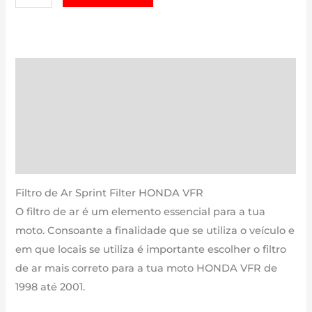
de
HONDA
VFR
|
Descrição
800
Informação adicional
cm3
-
Avaliações (0)
PM112S
Estimativa Entrega
de
1998
Filtro de Ar Sprint Filter HONDA VFR
até
O filtro de ar é um elemento essencial para a tua
2001
moto. Consoante a finalidade que se utiliza o veículo e
em que locais se utiliza é importante escolher o filtro
de ar mais correto para a tua moto HONDA VFR de
1998 até 2001.