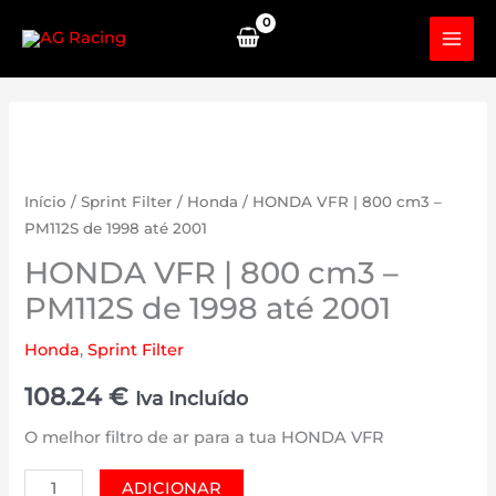
Skip
to
content
Início
/
Sprint Filter
/
Honda
/ HONDA VFR | 800 cm3 –
PM112S de 1998 até 2001
HONDA VFR | 800 cm3 –
PM112S de 1998 até 2001
Honda
,
Sprint Filter
108.24
€
Iva Incluído
O melhor filtro de ar para a tua HONDA VFR
Quantidade
ADICIONAR