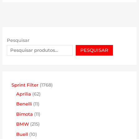
Pesquisar
PESQUISAR
1
Sprint Filter
1768
6
7
Aprilia
62
2
6
1
Benelli
11
p
8
1
1
Bimota
11
r
p
p
1
2
BMW
215
o
r
r
p
1
1
Buell
10
d
o