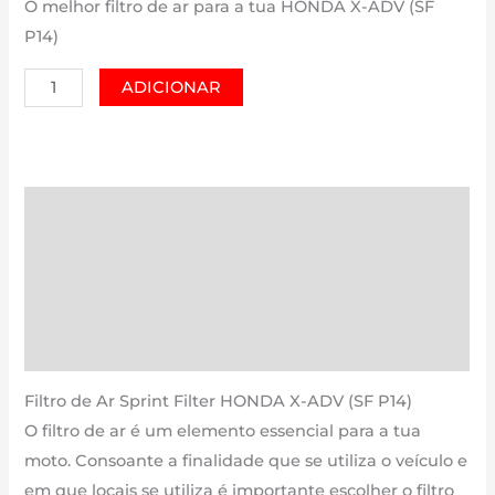
O melhor filtro de ar para a tua HONDA X-ADV (SF
P14)
Quantidade
ADICIONAR
de
HONDA
X-
ADV
Descrição
(SF
Informação adicional
P14)
|
Avaliações (0)
150
Estimativa Entrega
cm3
-
Filtro de Ar Sprint Filter HONDA X-ADV (SF P14)
PM178P14
O filtro de ar é um elemento essencial para a tua
de
moto. Consoante a finalidade que se utiliza o veículo e
2020
em que locais se utiliza é importante escolher o filtro