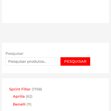
Pesquisar
PESQUISAR
1
Sprint Filter
1768
6
7
Aprilia
62
2
6
1
Benelli
11
p
8