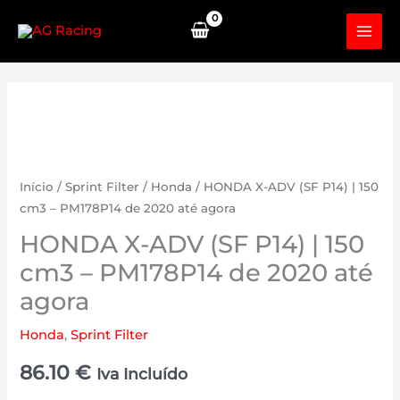
Skip
to
content
Início
/
Sprint Filter
/
Honda
/ HONDA X-ADV (SF P14) | 150
cm3 – PM178P14 de 2020 até agora
HONDA X-ADV (SF P14) | 150
cm3 – PM178P14 de 2020 até
agora
Honda
,
Sprint Filter
86.10
€
Iva Incluído