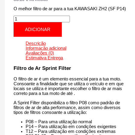
O melhor filtro de ar para a tua KAWASAKI ZH2 (SF P14)
Quantidade
de
KAWASAKI
ADICIONAR
ZH2
(SF
P14)
Descrição
|
Informação adicional
1000
Avaliações (0)
cm3
Estimativa Entrega
-
PM197P14
Filtro de Ar Sprint Filter
de
2020
O filtro de ar é um elemento essencial para a tua moto.
até
Consoante a finalidade que se utiliza o veículo e em que
agora
locais se utiliza é importante escolher o filtro de ar mais
correto para a tua moto de até .
A Sprint Filter disponibiliza o filtro P08 como padrão de
filtros de ar de alta performance, assim como diversos
tipos de filtros consoante a utilização:
P08 – Para uma utilização normal
P14 – Para utilização em condições exigentes
T12 – Para utilização em condições extremas