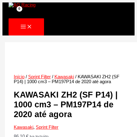
Skip
to
content
Início
/
Sprint Filter
/
Kawasaki
/ KAWASAKI ZH2 (SF
P14) | 1000 cm3 – PM197P14 de 2020 até agora
KAWASAKI ZH2 (SF P14) |
1000 cm3 – PM197P14 de
2020 até agora
Kawasaki
,
Sprint Filter
86.10
€
Iva Incluído