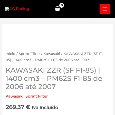
Skip
to
content
Início
/
Sprint Filter
/
Kawasaki
/ KAWASAKI ZZR (SF F1-
85) | 1400 cm3 – PM62S F1-85 de 2006 até 2007
KAWASAKI ZZR (SF F1-85) |
1400 cm3 – PM62S F1-85 de
2006 até 2007
Kawasaki
,
Sprint Filter
269.37
€
Iva Incluído