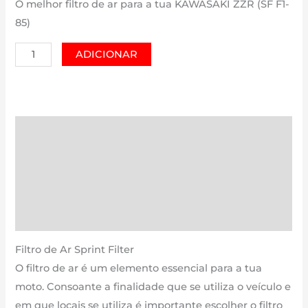
O melhor filtro de ar para a tua KAWASAKI ZZR (SF F1-
85)
Quantidade
ADICIONAR
de
KAWASAKI
ZZR
(SF
Descrição
F1-
Informação adicional
85)
|
Avaliações (0)
1400
Estimativa Entrega
cm3
-
Filtro de Ar Sprint Filter
PM62S
O filtro de ar é um elemento essencial para a tua
F1-
moto. Consoante a finalidade que se utiliza o veículo e
85
em que locais se utiliza é importante escolher o filtro