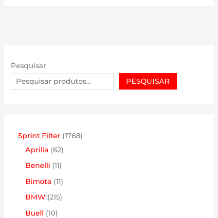
Pesquisar
PESQUISAR
1
Sprint Filter
1768
6
7
Aprilia
62
2
6
1
Benelli
11
p
8
1
1
Bimota
11
r
p
p
1
2
BMW
215
o
r
r
p
1
1
Buell
10