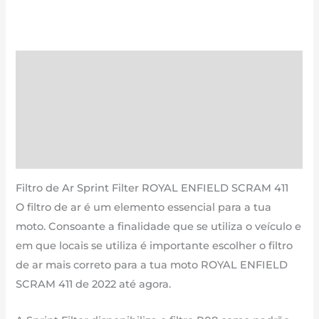
de
ROYAL
ENFIELD
SCRAM
Descrição
411
Informação adicional
|
411
Avaliações (0)
cm3
Estimativa Entrega
-
CM199S
Filtro de Ar Sprint Filter ROYAL ENFIELD SCRAM 411
de
O filtro de ar é um elemento essencial para a tua
2022
moto. Consoante a finalidade que se utiliza o veículo e
até
em que locais se utiliza é importante escolher o filtro
agora
de ar mais correto para a tua moto ROYAL ENFIELD
SCRAM 411 de 2022 até agora.