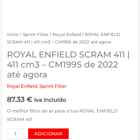
Início
/
Sprint Filter
/
Royal Enfield
/ ROYAL ENFIELD
SCRAM 411 | 411 cm3 – CM199S de 2022 até agora
ROYAL ENFIELD SCRAM 411 |
411 cm3 – CM199S de 2022
até agora
Royal Enfield
,
Sprint Filter
87.33
€
Iva Incluído
O melhor filtro de ar para a tua ROYAL ENFIELD
SCRAM 411
Quantidade
ADICIONAR