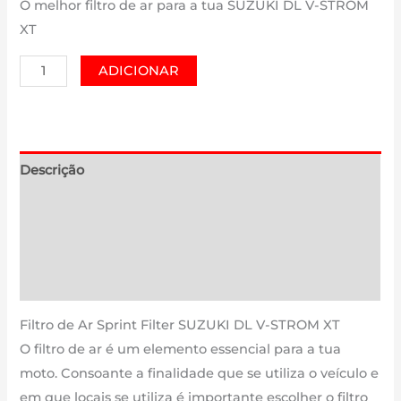
O melhor filtro de ar para a tua SUZUKI DL V-STROM
XT
Quantidade
ADICIONAR
de
SUZUKI
DL
V-
Descrição
STROM
Informação adicional
XT
|
Avaliações (0)
1000
Estimativa Entrega
cm3
-
Filtro de Ar Sprint Filter SUZUKI DL V-STROM XT
PM253S
O filtro de ar é um elemento essencial para a tua
de
moto. Consoante a finalidade que se utiliza o veículo e
2018
em que locais se utiliza é importante escolher o filtro