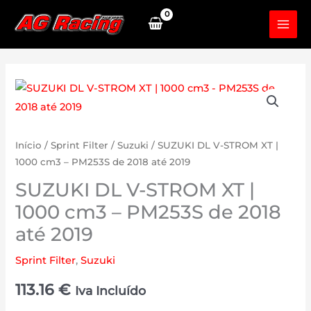
Skip
to
content
Início
/
Sprint Filter
/
Suzuki
/ SUZUKI DL V-STROM XT |
1000 cm3 – PM253S de 2018 até 2019
SUZUKI DL V-STROM XT |
1000 cm3 – PM253S de 2018
até 2019
Sprint Filter
,
Suzuki
113.16
€
Iva Incluído