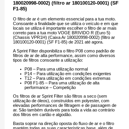
180020998-0002) (filtro ar 180100120-0001) (SF
(filtro
ar
F1-85)
180100120-
0001)
O filtro de ar é um elemento essencial para a tua moto.
(SF
Consoante a finalidade que se utiliza o veículo e em que
F1-
locais se utiliza é importante escolher o filtro de ar mais
85)
correto para a tua moto VOGE BRIVIDO R (Euro 5)
|
(Chassis VPR1H) (Caixa Ar 180020998-0002) (filtro ar
500
180100120-0001) (SF F1-85) de 2021 até agora.
cm3
-
A Sprint Filter disponibiliza o filtro P08 como padrão de
CM251S
filtros de ar de alta performance, assim como diversos
F1-
tipos de filtros consoante a utilização:
85
de
P08 – Para uma utilização normal
2021
P14 – Para utilização em condições exigentes
até
T12 – Para utilização em condições extremas
agora
P08 F1-85 – Para uma utilização de alta
performance – Competição
Os filtros de ar Sprint Filter são filtros a seco (sem
utilização de óleos), construídos em polyester, com
elevadas performances de filtragem e de passagem de
ar. São também duráveis para toda a vida ao contrário
dos filtros em cartão e algodão.
Basta soprar na direção oposta do fluxo de ar e o filtro
mantém todas as suas características base, além de