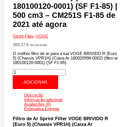
180100120-0001) (SF F1-85) |
500 cm3 – CM251S F1-85 de
2021 até agora
Sprint Filter
,
VOGE
269.37
€
Iva Incluído
O melhor filtro de ar para a tua VOGE BRIVIDO R (Euro
5) (Chassis VPR1H) (Caixa Ar 180020998-0002) (filtro ar
180100120-0001) (SF F1-85)
Quantidade
de
VOGE
ADICIONAR
BRIVIDO
R
(Euro
Descrição
5)
Informação adicional
(Chassis
Avaliações (0)
VPR1H)
Estimativa Entrega
(Caixa
Ar
Filtro de Ar Sprint Filter VOGE BRIVIDO R
180020998-
(Euro 5) (Chassis VPR1H) (Caixa Ar
0002)