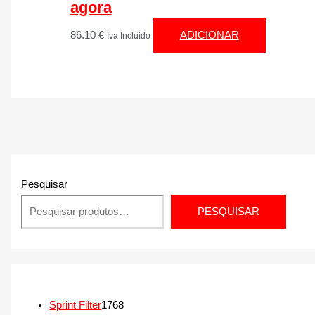
agora
86.10
€
ADICIONAR
Iva Incluído
Pesquisar
PESQUISAR
1
Sprint Filter
1768