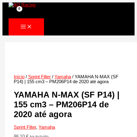
Skip
to
content
Início
/
Sprint Filter
/
Yamaha
/ YAMAHA N-MAX (SF
P14) | 155 cm3 – PM206P14 de 2020 até agora
YAMAHA N-MAX (SF P14) |
155 cm3 – PM206P14 de
2020 até agora
Sprint Filter
,
Yamaha
86.10
€
Iva Incluído