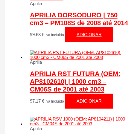
Aprilia
APRILIA DORSODURO | 750
cm3 – PM108S de 2008 até 2014
99.63
€
ADICIONAR
Iva Incluído
Aprilia
APRILIA RST FUTURA (OEM:
AP8102610) | 1000 cm3 –
CM06S de 2001 até 2003
97.17
€
ADICIONAR
Iva Incluído
Aprilia