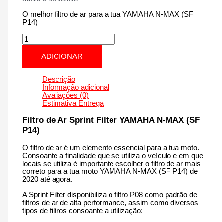
O melhor filtro de ar para a tua YAMAHA N-MAX (SF
P14)
Quantidade
de
YAMAHA
ADICIONAR
N-
MAX
(SF
Descrição
P14)
Informação adicional
|
Avaliações (0)
155
Estimativa Entrega
cm3
-
Filtro de Ar Sprint Filter YAMAHA N-MAX (SF
PM206P14
P14)
de
2020
O filtro de ar é um elemento essencial para a tua moto.
até
Consoante a finalidade que se utiliza o veículo e em que
agora
locais se utiliza é importante escolher o filtro de ar mais
correto para a tua moto YAMAHA N-MAX (SF P14) de
2020 até agora.
A Sprint Filter disponibiliza o filtro P08 como padrão de
filtros de ar de alta performance, assim como diversos
tipos de filtros consoante a utilização: